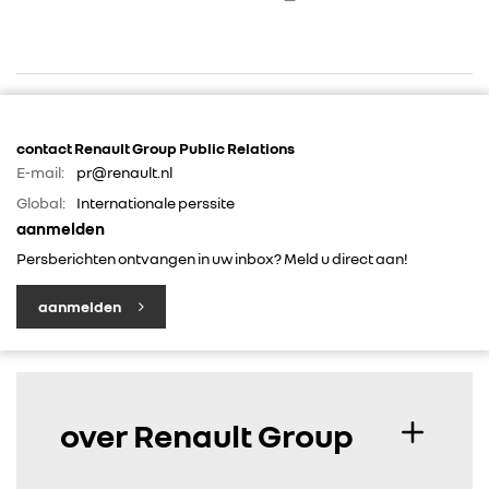
contact Renault Group Public Relations
E-mail:
pr@renault.nl
RENAULT GROUP
Global:
Internationale perssite
aanmelden
Persberichten ontvangen in uw inbox? Meld u direct aan!
RENAULT
aanmelden
DACIA
ALPINE
over Renault Group
ALLIANCE