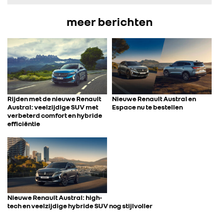
FOTO’S & VIDEO’S
meer berichten
IN DE MEDIA
CONTACT
Rijden met de nieuwe Renault
Nieuwe Renault Austral en
Austral: veelzijdige SUV met
Espace nu te bestellen
verbeterd comfort en hybride
efficiëntie
Nieuwe Renault Austral: high-
tech en veelzijdige hybride SUV nog stijlvoller