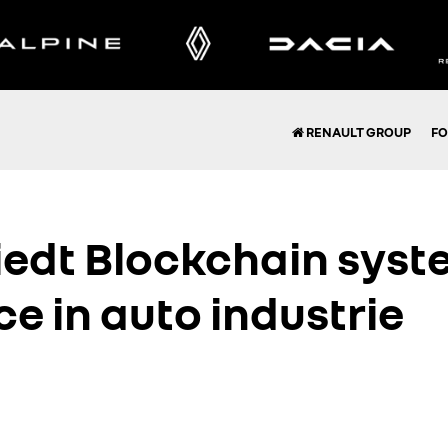
RENAULT GROUP
FO
iedt Blockchain syst
e in auto industrie