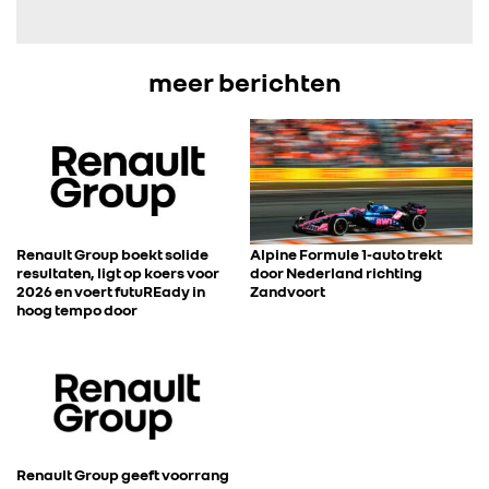
FOTO’S & VIDEO’S
meer berichten
IN DE MEDIA
CONTACT
Renault Group boekt solide
Alpine Formule 1-auto trekt
resultaten, ligt op koers voor
door Nederland richting
2026 en voert futuREady in
Zandvoort
hoog tempo door
Renault Group geeft voorrang