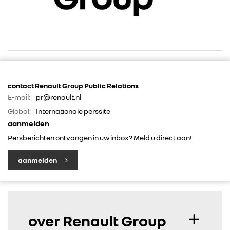
contact Renault Group Public Relations
E-mail:
pr@renault.nl
RENAULT GROUP
Global:
Internationale perssite
aanmelden
RENAULT
Persberichten ontvangen in uw inbox? Meld u direct aan!
aanmelden
DACIA
ALPINE
over Renault Group
ALLIANCE