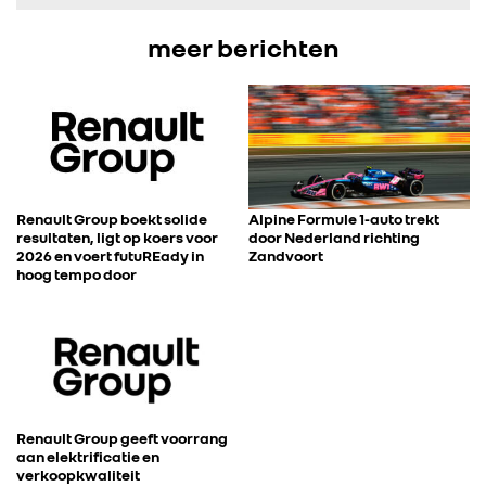
FOTO’S & VIDEO’S
meer berichten
IN DE MEDIA
CONTACT
Renault Group boekt solide
Alpine Formule 1-auto trekt
resultaten, ligt op koers voor
door Nederland richting
2026 en voert futuREady in
Zandvoort
hoog tempo door
Renault Group geeft voorrang
aan elektrificatie en
verkoopkwaliteit