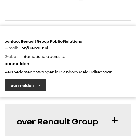
contact Renault Group Public Relations
E-mail:
pr@renault.nl
Global:
Internationale perssite
RENAULT GROUP
aanmelden
Persberichten ontvangen in uw inbox? Meld u direct aan!
RENAULT
aanmelden
DACIA
ALPINE
over Renault Group
ALLIANCE