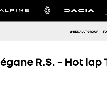
RENAULT GROUP
FO
égane R.S. – Hot lap 