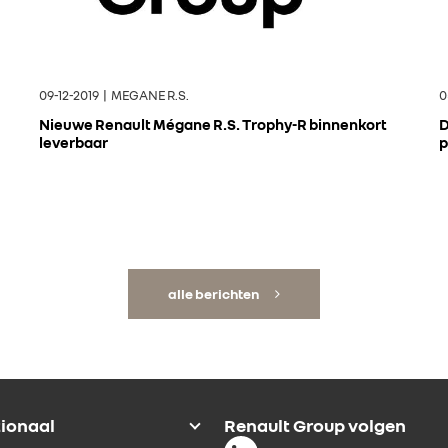
09-12-2019 | MEGANE R.S.
0
Nieuwe Renault Mégane R.S. Trophy-R binnenkort
D
leverbaar
p
alle berichten
tionaal
Renault Group volgen