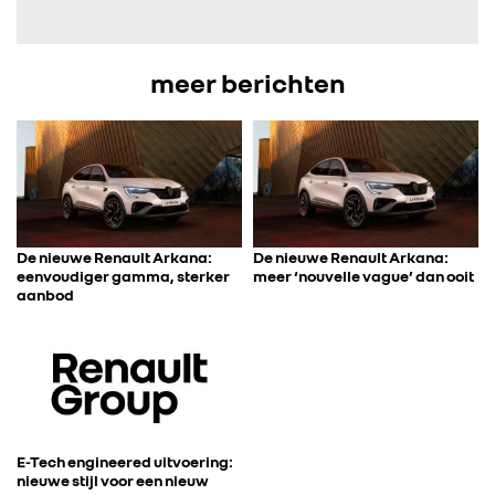
FOTO’S & VIDEO’S
meer berichten
IN DE MEDIA
CONTACT
De nieuwe Renault Arkana:
De nieuwe Renault Arkana:
eenvoudiger gamma, sterker
meer ‘nouvelle vague’ dan ooit
aanbod
E-Tech engineered uitvoering:
nieuwe stijl voor een nieuw