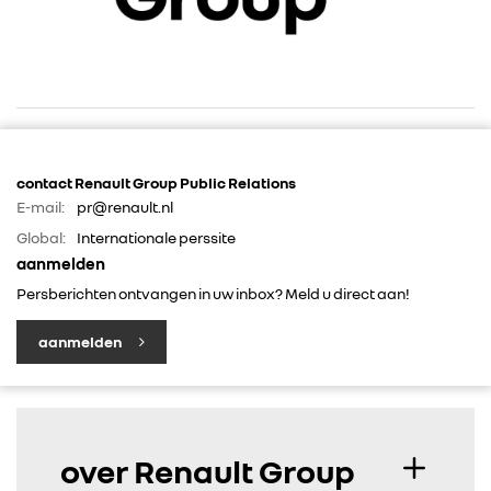
contact Renault Group Public Relations
E-mail:
pr@renault.nl
RENAULT GROUP
Global:
Internationale perssite
aanmelden
RENAULT
Persberichten ontvangen in uw inbox? Meld u direct aan!
aanmelden
DACIA
ALPINE
over Renault Group
ALLIANCE