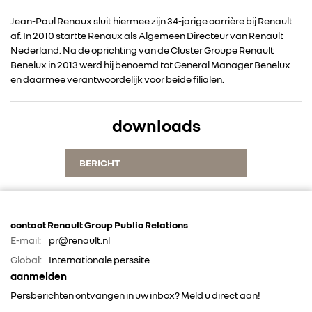
Jean-Paul Renaux sluit hiermee zijn 34-jarige carrière bij Renault
RENAULT GROUP
af. In 2010 startte Renaux als Algemeen Directeur van Renault
Nederland. Na de oprichting van de Cluster Groupe Renault
Benelux in 2013 werd hij benoemd tot General Manager Benelux
RENAULT
en daarmee verantwoordelijk voor beide filialen.
DACIA
downloads
ALPINE
BERICHT
ALLIANCE
contact Renault Group Public Relations
FOTO’S & VIDEO’S
E-mail:
pr@renault.nl
Global:
Internationale perssite
IN DE MEDIA
aanmelden
Persberichten ontvangen in uw inbox? Meld u direct aan!