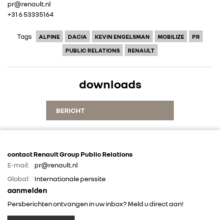
pr@renault.nl
+31 6 53335164
ALLIANCE
Tags
ALPINE
DACIA
KEVIN ENGELSMAN
MOBILIZE
PR
PUBLIC RELATIONS
RENAULT
FOTO’S & VIDEO’S
IN DE MEDIA
downloads
CONTACT
BERICHT
contact Renault Group Public Relations
E-mail:
pr@renault.nl
Global:
Internationale perssite
aanmelden
Persberichten ontvangen in uw inbox? Meld u direct aan!