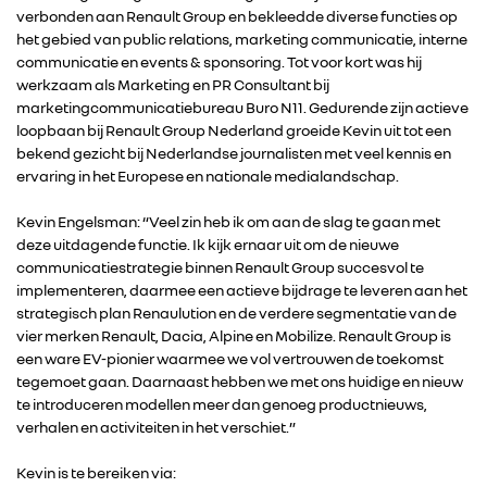
verbonden aan Renault Group en bekleedde diverse functies op
het gebied van public relations, marketing communicatie, interne
communicatie en events & sponsoring. Tot voor kort was hij
werkzaam als Marketing en PR Consultant bij
marketingcommunicatiebureau Buro N11. Gedurende zijn actieve
loopbaan bij Renault Group Nederland groeide Kevin uit tot een
bekend gezicht bij Nederlandse journalisten met veel kennis en
ervaring in het Europese en nationale medialandschap.
Kevin Engelsman: “Veel zin heb ik om aan de slag te gaan met
deze uitdagende functie. Ik kijk ernaar uit om de nieuwe
communicatiestrategie binnen Renault Group succesvol te
RENAULT GROUP
implementeren, daarmee een actieve bijdrage te leveren aan het
strategisch plan Renaulution en de verdere segmentatie van de
vier merken Renault, Dacia, Alpine en Mobilize. Renault Group is
RENAULT
een ware EV-pionier waarmee we vol vertrouwen de toekomst
tegemoet gaan. Daarnaast hebben we met ons huidige en nieuw
te introduceren modellen meer dan genoeg productnieuws,
DACIA
verhalen en activiteiten in het verschiet.”
Kevin is te bereiken via:
ALPINE