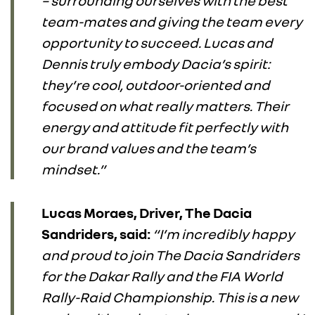
– surrounding ourselves with the best
team-mates and giving the team every
opportunity to succeed. Lucas and
Dennis truly embody Dacia’s spirit:
they’re cool, outdoor-oriented and
focused on what really matters. Their
energy and attitude fit perfectly with
our brand values and the team’s
mindset.”
Lucas Moraes, Driver, The Dacia
Sandriders, said:
“I’m incredibly happy
and proud to join The Dacia Sandriders
RENAULT GROUP
for the Dakar Rally and the FIA World
Rally-Raid Championship. This is a new
RENAULT