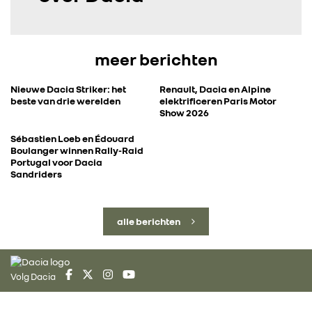
meer berichten
Nieuwe Dacia Striker: het
Renault, Dacia en Alpine
beste van drie werelden
elektrificeren Paris Motor
Show 2026
Sébastien Loeb en Édouard
Boulanger winnen Rally-Raid
Portugal voor Dacia
Sandriders
alle berichten
Volg Dacia