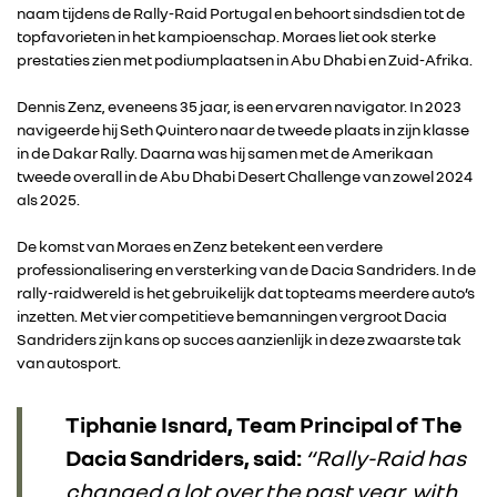
naam tijdens de Rally-Raid Portugal en behoort sindsdien tot de
topfavorieten in het kampioenschap. Moraes liet ook sterke
prestaties zien met podiumplaatsen in Abu Dhabi en Zuid-Afrika.
Dennis Zenz, eveneens 35 jaar, is een ervaren navigator. In 2023
navigeerde hij Seth Quintero naar de tweede plaats in zijn klasse
in de Dakar Rally. Daarna was hij samen met de Amerikaan
tweede overall in de Abu Dhabi Desert Challenge van zowel 2024
als 2025.
De komst van Moraes en Zenz betekent een verdere
professionalisering en versterking van de Dacia Sandriders. In de
rally-raidwereld is het gebruikelijk dat topteams meerdere auto’s
inzetten. Met vier competitieve bemanningen vergroot Dacia
Sandriders zijn kans op succes aanzienlijk in deze zwaarste tak
van autosport.
Tiphanie Isnard, Team Principal of The
Dacia Sandriders, said:
“Rally-Raid has
changed a lot over the past year, with