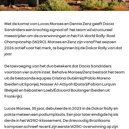
Met de komst van Lucas Moraes en Dennis Zenz geeft Dacia
Sandriders een krachtig signaal af: het team wil structureel
meestrijden om de overwinningen in het FIA World Rally-Raid
Championship (W2RC). Moraes en Zenz zijn vanaf het seizoen
2026 actief voor het merk, te beginnen bij de Dakar Rally van dat
jaar.
De toevoeging van het duo betekent dat Dacia Sandriders
voortaan vier auto’s inzet. Behalve Moraes/Zenz bestaat het team
uit de bestaande equipes Cristina Gutiérrez/Pablo Moreno
(beiden uit Spanje), Nasser Al-Attiyah (Qatar)/Fabian Lurquin
(België) en Sébastien Loeb/Édouard Boulanger (beiden uit
Frankrijk).
Lucas Moraes, 35 jaar, debuteerde in 2023 in de Dakar Rally en
pakte meteen een podiumplaats. Een jaar later eindigde hij als
derde in het W2RC-klassement. De drievoudig Braziliaans
kampioen schreef recent zijn eerste W2RC-overwinning op zijn