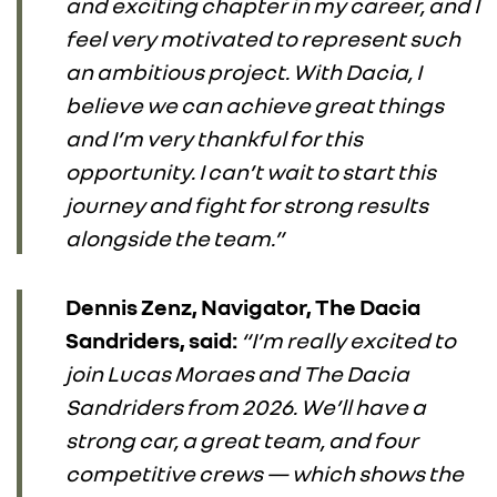
and exciting chapter in my career, and I
feel very motivated to represent such
DACIA
an ambitious project. With Dacia, I
believe we can achieve great things
ALPINE
and I’m very thankful for this
opportunity. I can’t wait to start this
ALLIANCE
journey and fight for strong results
alongside the team.”
FOTO’S & VIDEO’S
Dennis Zenz, Navigator, The Dacia
IN DE MEDIA
Sandriders, said:
“I’m really excited to
CONTACT
join Lucas Moraes and The Dacia
Sandriders from 2026. We’ll have a
strong car, a great team, and four
competitive crews — which shows the