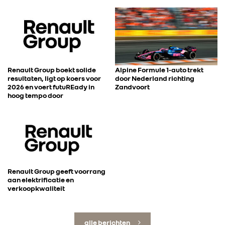
Renault Group boekt solide
Alpine Formule 1-auto trekt
resultaten, ligt op koers voor
door Nederland richting
2026 en voert futuREady in
Zandvoort
hoog tempo door
Renault Group geeft voorrang
aan elektrificatie en
verkoopkwaliteit
alle berichten