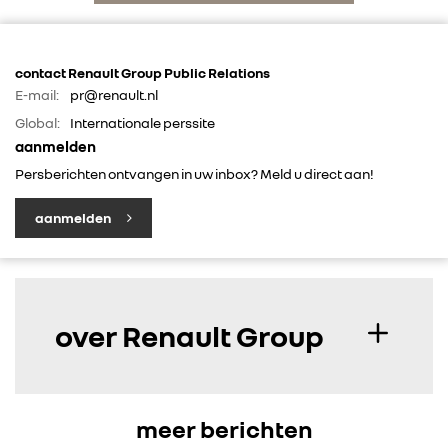
DACIA
contact Renault Group Public Relations
E-mail:
pr@renault.nl
ALPINE
Global:
Internationale perssite
aanmelden
ALLIANCE
Persberichten ontvangen in uw inbox? Meld u direct aan!
aanmelden
FOTO’S & VIDEO’S
IN DE MEDIA
over Renault Group
CONTACT
meer berichten