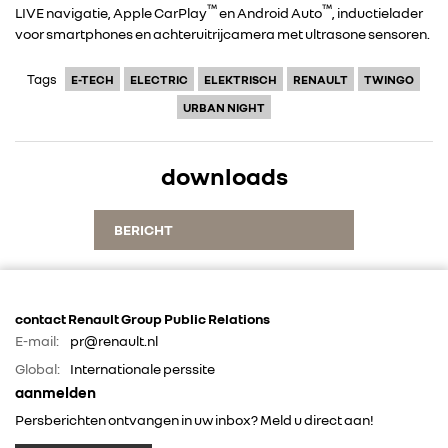
™
™
LIVE navigatie, Apple CarPlay
en Android Auto
, inductielader
voor smartphones en achteruitrijcamera met ultrasone sensoren.
ALLIANCE
Tags
E-TECH
ELECTRIC
ELEKTRISCH
RENAULT
TWINGO
FOTO’S & VIDEO’S
URBAN NIGHT
IN DE MEDIA
downloads
CONTACT
BERICHT
contact Renault Group Public Relations
E-mail:
pr@renault.nl
Global:
Internationale perssite
aanmelden
Persberichten ontvangen in uw inbox? Meld u direct aan!