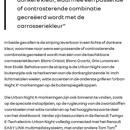
of contrasterende combinatie
gecreëerd wordt met de
carrosseriekleur”
In beide gevallen is de striping leverbaar in een lichte of donkere
kleur, waarmee naar wens een passende of contrasterende
combinatie gecreëerd wordt met één van de bechikbare
carrosseriekleuren: Blanc Cristal, Blanc Quartz, Gris Lunaire en
Noir Etoilé. Behalve aan de striping is de Urban Night aan de
buitenzijde ook te herkennen aan de donkerglanzende 16-inch
RENAULT GROUP
lichtmetalen wielen, witte accenten in de onderste grille en ‘Urban
Night X’-markeringen op de buitenspiegelkappen.
RENAULT
Die Urban Night X-markeringen zijn ook binnenin te vinden, zoals
op de speciale instaplijsten, op de rugleuning van de zwartstoffen
voorstoelen met witte randen en op het hoogglanszwarte deel
DACIA
van het dashboard. Verder zijn bestuurders in de Renault Twingo
E-Tech electric Urban Night volledig connected met het Renault
®
ALPINE
EASY LINK multimediasysteem, met onder andere Tom Tom