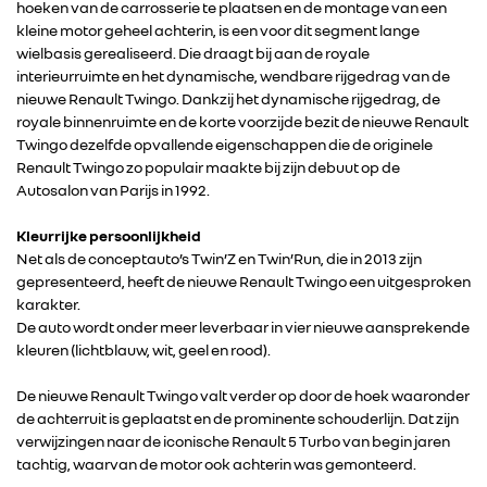
hoeken van de carrosserie te plaatsen en de montage van een
kleine motor geheel achterin, is een voor dit segment lange
wielbasis gerealiseerd. Die draagt bij aan de royale
interieurruimte en het dynamische, wendbare rijgedrag van de
nieuwe Renault Twingo. Dankzij het dynamische rijgedrag, de
royale binnenruimte en de korte voorzijde bezit de nieuwe Renault
Twingo dezelfde opvallende eigenschappen die de originele
Renault Twingo zo populair maakte bij zijn debuut op de
Autosalon van Parijs in 1992.
Kleurrijke persoonlijkheid
Net als de conceptauto’s Twin’Z en Twin’Run, die in 2013 zijn
gepresenteerd, heeft de nieuwe Renault Twingo een uitgesproken
karakter.
De auto wordt onder meer leverbaar in vier nieuwe aansprekende
kleuren (lichtblauw, wit, geel en rood).
De nieuwe Renault Twingo valt verder op door de hoek waaronder
de achterruit is geplaatst en de prominente schouderlijn. Dat zijn
RENAULT GROUP
verwijzingen naar de iconische Renault 5 Turbo van begin jaren
tachtig, waarvan de motor ook achterin was gemonteerd.