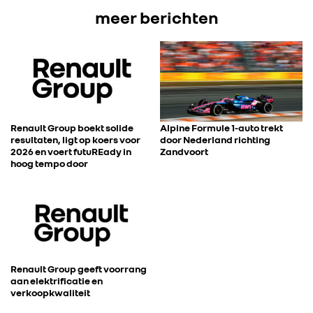
meer berichten
Renault Group boekt solide
Alpine Formule 1-auto trekt
resultaten, ligt op koers voor
door Nederland richting
2026 en voert futuREady in
Zandvoort
hoog tempo door
Renault Group geeft voorrang
aan elektrificatie en
verkoopkwaliteit