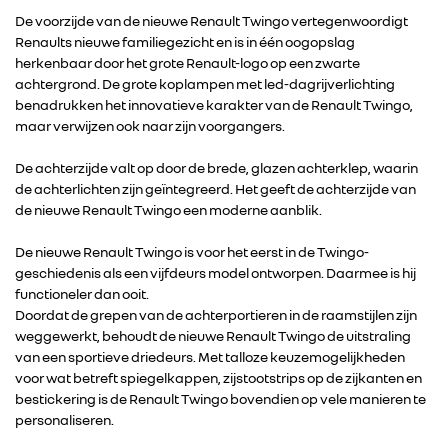
RENAULT
De voorzijde van de nieuwe Renault Twingo vertegenwoordigt
Renaults nieuwe familiegezicht en is in één oogopslag
herkenbaar door het grote Renault-logo op een zwarte
DACIA
achtergrond. De grote koplampen met led-dagrijverlichting
benadrukken het innovatieve karakter van de Renault Twingo,
maar verwijzen ook naar zijn voorgangers.
ALPINE
De achterzijde valt op door de brede, glazen achterklep, waarin
de achterlichten zijn geïntegreerd. Het geeft de achterzijde van
ALLIANCE
de nieuwe Renault Twingo een moderne aanblik.
FOTO’S & VIDEO’S
De nieuwe Renault Twingo is voor het eerst in de Twingo-
geschiedenis als een vijfdeurs model ontworpen. Daarmee is hij
functioneler dan ooit.
IN DE MEDIA
Doordat de grepen van de achterportieren in de raamstijlen zijn
weggewerkt, behoudt de nieuwe Renault Twingo de uitstraling
van een sportieve driedeurs. Met talloze keuzemogelijkheden
CONTACT
voor wat betreft spiegelkappen, zijstootstrips op de zijkanten en
bestickering is de Renault Twingo bovendien op vele manieren te
personaliseren.