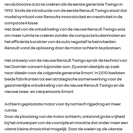
revolutionaire auto te creëren als de eerste generatie Twingo in
1992. Sinds de introductie van de eerste Renault Twingo staat dat
model symbool voor Renaults innovativiteit en creativiteit in de
compacte klasse.
Het doel van de ontwikkeling van de nieuwe Renault Twingo was
om meer ruimte te creëren zonder de compacte buitenmaten en
het efficiënte karakter van de auto negatief te beïnvloeden.
Renault vond de oplossing door de motor achterin te plaatsen.
Het ontwerp van de nieuwe Renault Twingo sprak de technici van
het Daimler-concern bijzonder aan. Zij waren destijds op zoek
naar ideeën voor de volgende generatie Smart. In 2010 besloten
beide fabrikanten tot een strategische samenwerking voor de
gezamenlijke ontwikkeling van de nieuwe Renault Twingo en de
nieuwe twee- en vierpersoons Smart.
Achterin geplaatste motor voor dynamisch rijgedrag en meer
ruimte
Door de plaatsing van de motor achterin, ontstond grote vrijheid
bij het ontwerpen van de voorzijde en maakte dat onder meer een
uiterst kleine draaicirkel mogelijk. Door de wielen op de uiterste