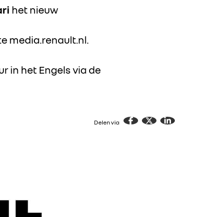
ri
het nieuw
te
media.renault.nl
.
 in het Engels via de
Delen via