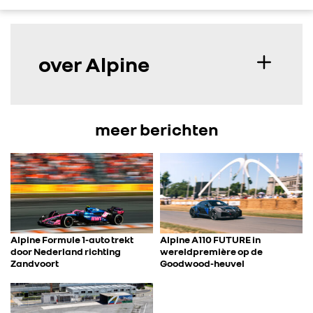
over Alpine
meer berichten
Alpine Formule 1-auto trekt
Alpine A110 FUTURE in
door Nederland richting
wereldpremière op de
Zandvoort
Goodwood-heuvel