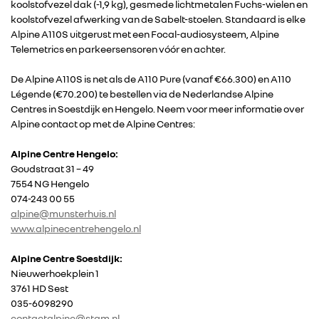
koolstofvezel dak (-1,9 kg), gesmede lichtmetalen Fuchs-wielen en
RENAULT
koolstofvezel afwerking van de Sabelt-stoelen. Standaard is elke
Alpine A110S uitgerust met een Focal-audiosysteem, Alpine
Telemetrics en parkeersensoren vóór en achter.
DACIA
De Alpine A110S is net als de A110 Pure (vanaf €66.300) en A110
ALPINE
Légende (€70.200) te bestellen via de Nederlandse Alpine
Centres in Soestdijk en Hengelo. Neem voor meer informatie over
Alpine contact op met de Alpine Centres:
ALLIANCE
Alpine Centre Hengelo:
Goudstraat 31 – 49
FOTO’S & VIDEO’S
7554 NG Hengelo
074-243 00 55
alpine@munsterhuis.nl
IN DE MEDIA
www.alpinecentrehengelo.nl
CONTACT
Alpine Centre Soestdijk:
Nieuwerhoekplein 1
3761 HD Sest
035-6098290
contactalpine@stam.nl