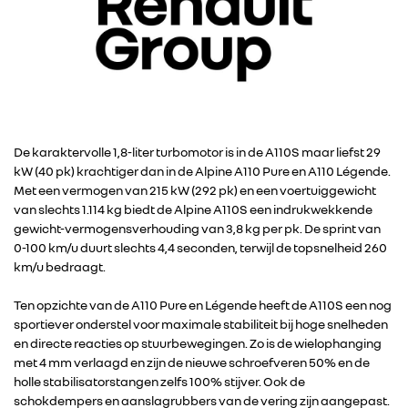
De karaktervolle 1,8-liter turbomotor is in de A110S maar liefst 29
kW (40 pk) krachtiger dan in de Alpine A110 Pure en A110 Légende.
Met een vermogen van 215 kW (292 pk) en een voertuiggewicht
van slechts 1.114 kg biedt de Alpine A110S een indrukwekkende
gewicht-vermogensverhouding van 3,8 kg per pk. De sprint van
0-100 km/u duurt slechts 4,4 seconden, terwijl de topsnelheid 260
km/u bedraagt.
Ten opzichte van de A110 Pure en Légende heeft de A110S een nog
sportiever onderstel voor maximale stabiliteit bij hoge snelheden
en directe reacties op stuurbewegingen. Zo is de wielophanging
met 4 mm verlaagd en zijn de nieuwe schroefveren 50% en de
holle stabilisatorstangen zelfs 100% stijver. Ook de
schokdempers en aanslagrubbers van de vering zijn aangepast.