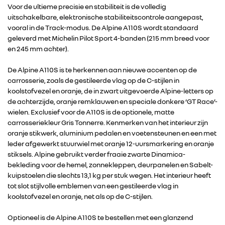
Voor de ultieme precisie en stabiliteit is de volledig
uitschakelbare, elektronische stabiliteitscontrole aangepast,
vooral in de Track-modus. De Alpine A110S wordt standaard
geleverd met Michelin Pilot Sport 4-banden (215 mm breed voor
en 245 mm achter).
De Alpine A110S is te herkennen aan nieuwe accenten op de
carrosserie, zoals de gestileerde vlag op de C-stijlen in
koolstofvezel en oranje, de in zwart uitgevoerde Alpine-letters op
de achterzijde, oranje remklauwen en speciale donkere ‘GT Race’-
wielen. Exclusief voor de A110S is de optionele, matte
carrosseriekleur Gris Tonnerre. Kenmerken van het interieur zijn
oranje stikwerk, aluminium pedalen en voetensteunen en een met
leder afgewerkt stuurwiel met oranje 12-uursmarkering en oranje
stiksels. Alpine gebruikt verder fraaie zwarte Dinamica-
bekleding voor de hemel, zonnekleppen, deurpanelen en Sabelt-
kuipstoelen die slechts 13,1 kg per stuk wegen. Het interieur heeft
tot slot stijlvolle emblemen van een gestileerde vlag in
koolstofvezel en oranje, net als op de C-stijlen.
RENAULT GROUP
Optioneel is de Alpine A110S te bestellen met een glanzend