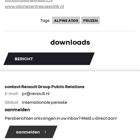
www.alpinecentresoestdijk.nl
Tags
ALPINE A110S
PRIJZEN
downloads
BERICHT
contact Renault Group Public Relations
E-mail:
pr@renault.nl
Global:
Internationale perssite
aanmelden
Persberichten ontvangen in uw inbox? Meld u direct aan!
aanmelden