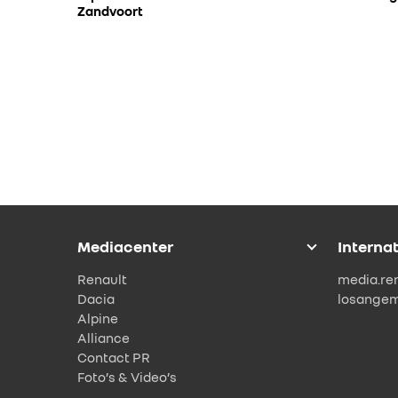
Zandvoort
Mediacenter
Interna
Renault
media.re
Dacia
losange
Alpine
Alliance
Contact PR
Foto’s & Video’s