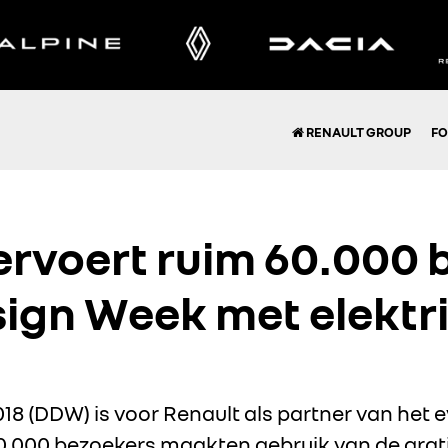
RENAULT GROUP
FO
ervoert ruim 60.000 
ign Week met elektr
8 (DDW) is voor Renault als partner van het
0.000 bezoekers maakten gebruik van de grat