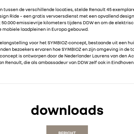
n tussen de verschillende locaties, stelde Renault 45 exempla
ign Ride – een gratis vervoersdienst met een opvallend design
50.000 emissievrije kilometers tijdens DDW en om de elektrisch
e mobiele laadpleinen in Europa gebouwd.
elangstelling voor het SYMBIOZ-concept, bestaande uit een hui
konden bezoekers ervaren hoe SYMBIOZ en zijn omgeving in de 
ncept is ontworpen door de Nederlander Laurens van den Acke
an Renault, die als ambassadeur van DDW zelf ook in Eindhove
downloads
BERICHT