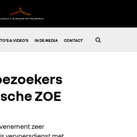
TO’S & VIDEO’S
IN DE MEDIA
CONTACT
bezoekers
ische ZOE
 evenement zeer
is vervoersdienst met