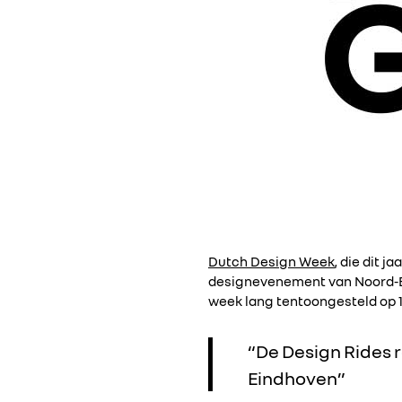
Dutch Design Week
, die dit 
designevenement van Noord-Eu
week lang tentoongesteld op 11
“De Design Rides reden samen maar liefst 50.000 emissievrije kilometers door
Eindhoven”