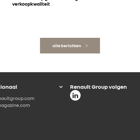
verkoopkwaliteit
alle berichten
tionaal
Renault Group volgen
naultgroup.com
magazine.com