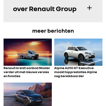
over Renault Group
meer berichten
Renault breidt aanbod Master
Alpine A290 GT Executive
verder uit met nieuwe versies
maakt topprestaties Alpine
en functies
nog bereikbaarder