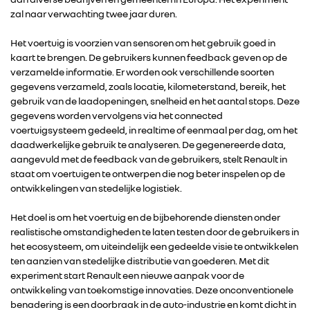
zal naar verwachting twee jaar duren.
Het voertuig is voorzien van sensoren om het gebruik goed in
kaart te brengen. De gebruikers kunnen feedback geven op de
verzamelde informatie. Er worden ook verschillende soorten
gegevens verzameld, zoals locatie, kilometerstand, bereik, het
gebruik van de laadopeningen, snelheid en het aantal stops. Deze
gegevens worden vervolgens via het connected
voertuigsysteem gedeeld, in realtime of eenmaal per dag, om het
daadwerkelijke gebruik te analyseren. De gegenereerde data,
aangevuld met de feedback van de gebruikers, stelt Renault in
RENAULT GROUP
staat om voertuigen te ontwerpen die nog beter inspelen op de
ontwikkelingen van stedelijke logistiek.
RENAULT
Het doel is om het voertuig en de bijbehorende diensten onder
realistische omstandigheden te laten testen door de gebruikers in
DACIA
het ecosysteem, om uiteindelijk een gedeelde visie te ontwikkelen
ten aanzien van stedelijke distributie van goederen. Met dit
experiment start Renault een nieuwe aanpak voor de
ALPINE
ontwikkeling van toekomstige innovaties. Deze onconventionele
benadering is een doorbraak in de auto-industrie en komt dicht in