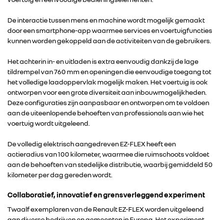
De interactie tussen mens en machine wordt mogelijk gemaakt
door een smartphone-app waarmee services en voertuigfuncties
kunnen worden gekoppeld aan de activiteiten van de gebruikers.
Het achterin in- en uitladen is extra eenvoudig dankzij de lage
tildrempel van 760 mm en openingen die eenvoudige toegang tot
het volledige laadoppervlak mogelijk maken. Het voertuig is ook
ontworpen voor een grote diversiteit aan inbouwmogelijkheden.
Deze configuraties zijn aanpasbaar en ontworpen om te voldoen
aan de uiteenlopende behoeften van professionals aan wie het
voertuig wordt uitgeleend.
De volledig elektrisch aangedreven EZ-FLEX heeft een
actieradius van 100 kilometer, waarmee die ruimschoots voldoet
aan de behoeften van stedelijke distributie, waarbij gemiddeld 50
kilometer per dag gereden wordt.
Collaboratief, innovatief en grensverleggend experiment
Twaalf exemplaren van de Renault EZ-FLEX worden uitgeleend
aan diverse bedrijven en gemeenten in Europa. Het experiment