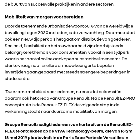
de buurt van succesvolle praktijken in andere sectoren.
ALLIANCE
Mobiliteit van morgen voorbereiden
FOTO’S & VIDEO’S
Door de toenemende urbanisatie woont 60% van de wereldwijde
bevolking tegen 2030 in steden, is de verwachting. Daarmee start
ook een nieuw tijdperk als het gaat om distributie van goederen.
IN DE MEDIA
Snelheid, flexibiliteit en betrouwbaarheid zijn daarbij steeds
belangrijkere thema’s voor consumenten, vooral in een tijdperk
waarin het aantal online aankopen substantieel toeneemt. De
CONTACT
sterke vraag naar snellere en nauwkeuriger te bepalen
levertijden gaan gepaard met steeds strengere beperkingen in
stadscentra.
‘Duurzame mobiliteit voor iedereen, nu en in de toekomst’ is
daarom ook het credo van Groupe Renault. Na de Renault EZ-PRO
conceptauto is de Renault EZ-FLEX de volgende stap in de
verkenningstocht naar duurzame mobiliteit van morgen.
Groupe Renault nodigt iedereen van harte uit om de Renault EZ-
FLEX te ontdekken op de VIVA Technology-beurs, die van 16 t/m
18 mei 2019 plaatsvindt in de Paris Expo Porte de Versailles in