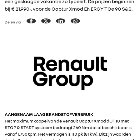
een geslaagde vakantie zo typeert. De prijzen beginnen
bij € 21.990-, voor de Captur Xmod ENERGY TCe 90 S&S.
Delen via
AANGENAAM LAAG BRANDSTOFVERBRUIK
Het maximumkoppel van de Renault Captur Xmod dCi 110 met
STOP & START systeem bedraagt 260 Nm dat al beschikbaar is
vanaf 1.750 tpm. Het vermogen is 110 pk (81 kW). Dit zijn waarden