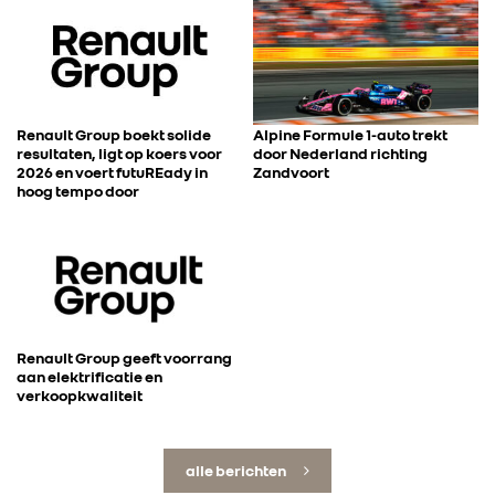
Renault Group boekt solide
Alpine Formule 1-auto trekt
resultaten, ligt op koers voor
door Nederland richting
2026 en voert futuREady in
Zandvoort
hoog tempo door
Renault Group geeft voorrang
aan elektrificatie en
verkoopkwaliteit
alle berichten