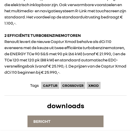
die elektrisch inklapbaar zijn. Ook verwarmbare voorstoelen en
het multimedia- en navigatiesysteem R-Link met touchscreen zijn
DACIA
standaard. Het voordeel op de standaarduitrusting bedraagt €
1.100,-.
ALPINE
2 EFFICIËNTE TURBOBENZINEMOTOREN
Renault levert de nieuwe Captur Xmod behalve als dCi 110
ALLIANCE
eveneens met de keuze uit twee efficiënte turbobenzinemotoren,
de ENERGY TCe 90 S&S met 90 pk (66 kW) (vanaf € 21.990,-) en de
TCe 120 met 120 pk (88 kW) en standaard automatische EDC-
FOTO’S & VIDEO’S
versnellingsbak (vanaf € 25.190,-). De prijzen van de Captur Xmod
dCi 110 beginnen bij € 25.990,-.
IN DE MEDIA
Tags
CAPTUR
CROSSOVER
XMOD
CONTACT
downloads
BERICHT