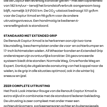
die de Captur een levendig karakter geven – met een topsnelheid
van 182 km/uur – terwijl het brandstofverbruik aangenaam laag
blijft, namelijk 3,9 l/100 km. De CO
-uitstoot bedraagt 101 gr/km
2
voor de Captur Xmod en 98 gr/km voor de andere
uitrustingsniveaus. Een handmatig te bedienen 6-
versnellingsbak is standaard.
STANDAARD MET EXTENDED GRIP
De Renault Captur Xmod is te herkennen aan zijn two-tone
kleurstelling, beschermplaten onder de voor- en achterbumper en
17-inch lichtmetalen wielen. All Wheater-banden en Extended Grip
onderstrepen zijn avontuurlijke karakter. Dit geavanceerde
systeem biedt drie standen: Normale Weg, Onverharde Weg en
Expert. Dankzij de uitgekiende aansturing van het koppel naar de
wielen, is de grip in alle situaties optimaal, ook in de winter bij
sneeuw en ijzel.
ZEER COMPLETE UITRUSTING
RENAULT GROUP
Het Pack Look interieur Rouge van de Renault Captur Xmod is
extra stijlvol in combinatie met de standaard lederen bekleding.
De uitrusting is zeer compleet met onder meer een
RENAULT
achteruitrijcamera, parkeersensoren achter en buitenspiegels