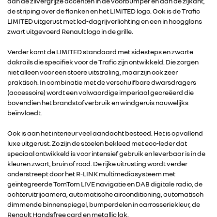
aan de zilvergrijze accenten in de voorbumper en aan de zijkant,
de striping over de flanken en het LIMITED logo. Ook is de Trafic
LIMITED uitgerust met led-dagrijverlichting en een in hoogglans
zwart uitgevoerd Renault logo in de grille.
Verder komt de LIMITED standaard met sidesteps en zwarte
dakrails die specifiek voor de Trafic zijn ontwikkeld. Die zorgen
niet alleen voor een stoere uitstraling, maar zijn ook zeer
praktisch. In combinatie met de verschuifbare dwarsdragers
(accessoire) wordt een volwaardige imperiaal gecreëerd die
bovendien het brandstofverbruik en windgeruis nauwelijks
beïnvloedt.
RENAULT GROUP
Ook is aan het interieur veel aandacht besteed. Het is opvallend
luxe uitgerust. Zo zijn de stoelen bekleed met eco-leder dat
speciaal ontwikkeld is voor intensief gebruik en leverbaar is in de
RENAULT
kleuren zwart, bruin of rood. De rijke uitrusting wordt verder
onderstreept door het R-LINK multimediasysteem met
geïntegreerde TomTom LIVE navigatie en DAB digitale radio, de
DACIA
achteruitrijcamera, automatische airconditioning, automatisch
dimmende binnenspiegel, bumperdelen in carrosseriekleur, de
ALPINE
Renault Handsfree card en metallic lak.