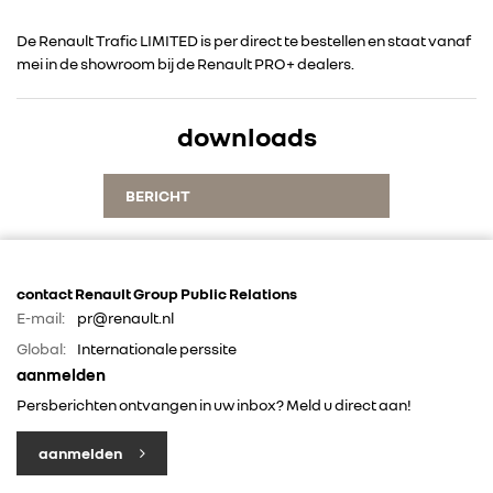
De Renault Trafic LIMITED is per direct te bestellen en staat vanaf
ALLIANCE
mei in de showroom bij de Renault PRO+ dealers.
FOTO’S & VIDEO’S
downloads
IN DE MEDIA
BERICHT
CONTACT
contact Renault Group Public Relations
E-mail:
pr@renault.nl
Global:
Internationale perssite
aanmelden
Persberichten ontvangen in uw inbox? Meld u direct aan!
aanmelden