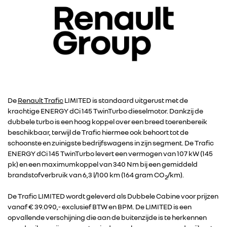
De
Renault Trafic
LIMITED is standaard uitgerust met de
krachtige ENERGY dCi 145 TwinTurbo dieselmotor. Dankzij de
dubbele turbo is een hoog koppel over een breed toerenbereik
beschikbaar, terwijl de Trafic hiermee ook behoort tot de
schoonste en zuinigste bedrijfswagens in zijn segment. De Trafic
ENERGY dCi 145 TwinTurbo levert een vermogen van 107 kW (145
pk) en een maximumkoppel van 340 Nm bij een gemiddeld
brandstofverbruik van 6,3 l/100 km (164 gram CO
/km).
2
De Trafic LIMITED wordt geleverd als Dubbele Cabine voor prijzen
vanaf € 39.090,- exclusief BTW en BPM. De LIMITED is een
opvallende verschijning die aan de buitenzijde is te herkennen