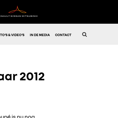
TO’S & VIDEO’S
IN DE MEDIA
CONTACT
aar 2012
upé is nu nog