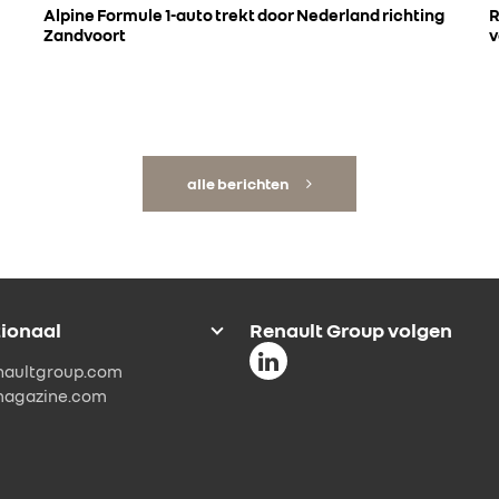
Alpine Formule 1-auto trekt door Nederland richting
R
Zandvoort
v
alle berichten
tionaal
Renault Group volgen
naultgroup.com
magazine.com