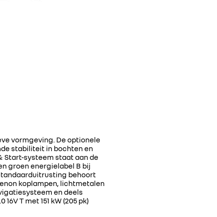
ieve vormgeving. De optionele
e stabiliteit in bochten en
 & Start-systeem staat aan de
n groen energielabel B bij
e standaarduitrusting behoort
-xenon koplampen, lichtmetalen
vigatiesysteem en deels
 16V T met 151 kW (205 pk)