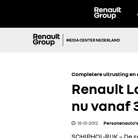
MEDIA CENTER NEDERLAND
Completere uitrusting en
Renault L
nu vanaf 
18-01-2012
Personenauto'
SCHIPHOL-RIJK – De sp