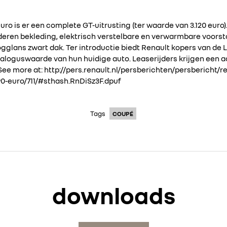
uro is er een complete GT-uitrusting (ter waarde van 3.120 eur
ederen bekleding, elektrisch verstelbare en verwarmbare voorsto
glans zwart dak. Ter introductie biedt Renault kopers van de
taloguswaarde van hun huidige auto. Leaserijders krijgen een
See more at: http://pers.renault.nl/persberichten/persbericht/
90-euro/711/#sthash.RnDiSz3F.dpuf
Tags
COUPÉ
downloads