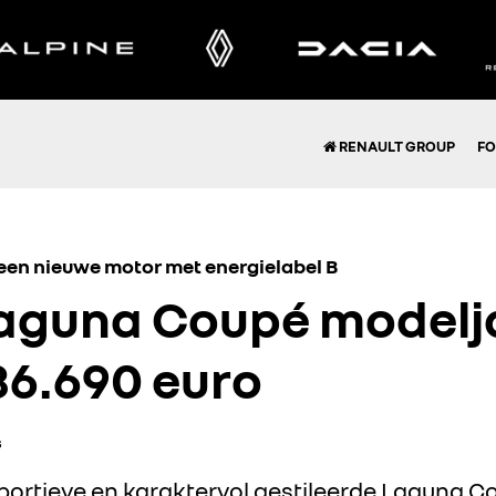
RENAULT GROUP
FO
 een nieuwe motor met energielabel B
aguna Coupé modelj
36.690 euro
s
ortieve en karaktervol gestileerde Laguna Co