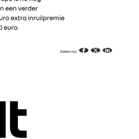
en een verder
uro extra inruilpremie
0 euro.
Delen via