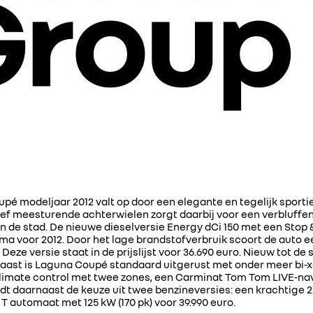
é modeljaar 2012 valt op door een elegante en tegelijk sport
ef meesturende achterwielen zorgt daarbij voor een verbluffend
in de stad. De nieuwe dieselversie Energy dCi 150 met een Stop
ma voor 2012. Door het lage brandstofverbruik scoort de auto ee
Deze versie staat in de prijslijst voor 36.690 euro. Nieuw tot d
rnaast is Laguna Coupé standaard uitgerust met onder meer bi
climate control met twee zones, een Carminat Tom Tom LIVE-na
dt daarnaast de keuze uit twee benzineversies: een krachtige 2.0
 T automaat met 125 kW (170 pk) voor 39.990 euro.