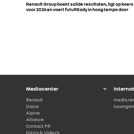
Renault Group boekt solide resultaten, ligt op koers
voor 2026 en voert futuREady in hoog tempo door
Mediacenter
Interna
Renault
media.re
Dacia
losange
Alpine
Alliance
Contact PR
Foto’s & Video’s