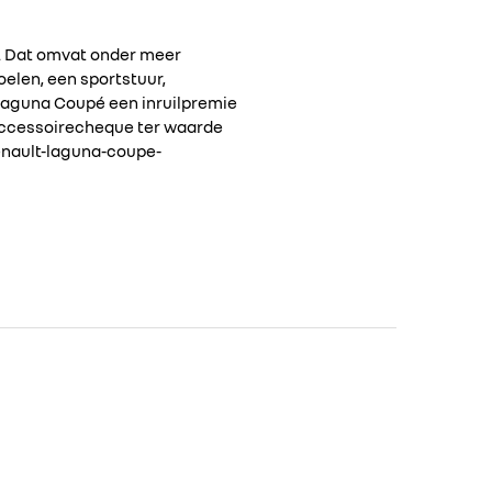
o). Dat omvat onder meer
elen, een sportstuur,
 Laguna Coupé een inruilpremie
 accessoirecheque ter waarde
renault-laguna-coupe-