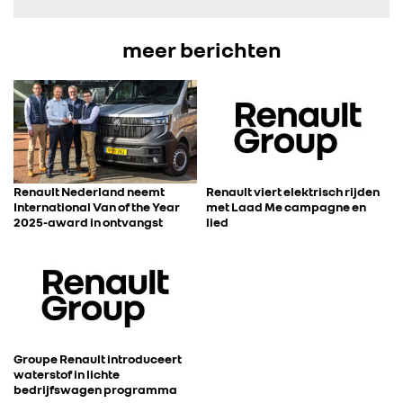
meer berichten
Renault Nederland neemt
Renault viert elektrisch rijden
International Van of the Year
met Laad Me campagne en
2025-award in ontvangst
lied
Groupe Renault introduceert
waterstof in lichte
bedrijfswagen programma