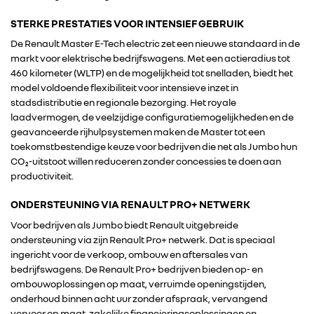
STERKE PRESTATIES VOOR INTENSIEF GEBRUIK
De Renault Master E-Tech electric zet een nieuwe standaard in de
markt voor elektrische bedrijfswagens. Met een actieradius tot
460 kilometer (WLTP) en de mogelijkheid tot snelladen, biedt het
model voldoende flexibiliteit voor intensieve inzet in
stadsdistributie en regionale bezorging. Het royale
laadvermogen, de veelzijdige configuratiemogelijkheden en de
geavanceerde rijhulpsystemen maken de Master tot een
toekomstbestendige keuze voor bedrijven die net als Jumbo hun
CO₂-uitstoot willen reduceren zonder concessies te doen aan
productiviteit.
ONDERSTEUNING VIA RENAULT PRO+ NETWERK
Voor bedrijven als Jumbo biedt Renault uitgebreide
ondersteuning via zijn Renault Pro+ netwerk. Dat is speciaal
ingericht voor de verkoop, ombouw en aftersales van
bedrijfswagens. De Renault Pro+ bedrijven bieden op- en
ombouwoplossingen op maat, verruimde openingstijden,
onderhoud binnen acht uur zonder afspraak, vervangend
vervoer op maat, zakelijke financieringsoplossingen en