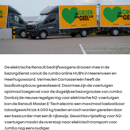
De elektrische Renault bedrijfswagens draaien mee in de
bezorgdienst vanuit de Jumbo online HUB’s in Heerenveen en
Heerhugowaard. Vermeulen Carrosserieën heeft de
laadbakopbouw gerealiseerd. Daarmee zijn de voertuigen
optimaal toegerust voor de dagelijkse bezorgroutes van Jumbo.
Dankzij de nieuwe regelgeving voor elektrische N2-voertuigen
kan de Renault Master E-Tech electric een maximaal toelaatbaar
totaalgewicht tot 4.000 kg bieden en toch worden gereden door
een bestuurder met een B-rijbewijs. Gewichtsvrijstelling voor N2-
voertuigen maakt de overstap naar elektrisch transport voor
Jumbo nog eenvoudiger.