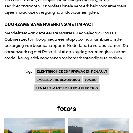
RENAULT GROUP
servicecontracten. Dit professionele netwerk helpt ondernemers
bij een naadloze overgang naar duurzamer rijden.
RENAULT
DUURZAME SAMENWERKING MET IMPACT
Met de inzet van deze eerste Master E-Tech electric Chassis
Cabines zet Jumbo opnieuw een stap voor haar ambitie om de
DACIA
bezorging van boodschappen in Nederland te verduurzamen. De
samenwerking met Renault sluit aan bij de gezamenlijke visie om
ALPINE
stedelijke logistiek schoner en toekomstbestendiger te maken.
Tags
ELEKTRISCHE BEDRIJFSWAGEN RENAULT
ALLIANCE
EMISSIEVRIJE BEZORGING
JUMBO
RENAULT MASTER E-TECH ELECTRIC
FOTO’S & VIDEO’S
foto's
IN DE MEDIA
CONTACT