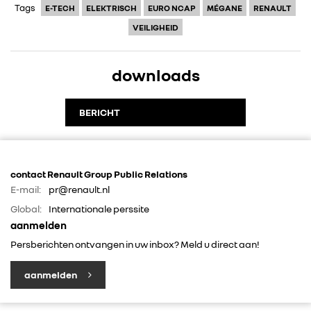
Tags
E-TECH
ELEKTRISCH
EURO NCAP
MÉGANE
RENAULT
VEILIGHEID
FOTO’S & VIDEO’S
downloads
IN DE MEDIA
BERICHT
CONTACT
contact Renault Group Public Relations
E-mail:
pr@renault.nl
Global:
Internationale perssite
aanmelden
Persberichten ontvangen in uw inbox? Meld u direct aan!
aanmelden