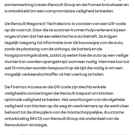
samenwerking tussen Renault Group en de Franse brandweer en
is ontwikkeld om een compromisloze veiligheid te bieden.
De Renault Megane E-Tech electric is voorzien van een QR-code
op de voorruit. Door die te scannen kunnen hulpverleners bij een
ongeval zien dat het een elektrische auto betreft. Ze krijgen
tegelijk toegang tot informatie over de bouwwijze van de auto,
zoals de plaatsing van de airbags, de batterij en de
hoogspanningskabels, zodat zij weten hoe de auto op een veilige
manier kan worden opengeknipt wanneer nodig. Hiermee kan tot
RENAULT GROUP
wel 15 minuten worden bespaard op de tijd die nodig is om een
mogelijk verkeerslachtoffer uit het voertuig te halen.
RENAULT
De Fireman Access en de QR-code zijn slechts enkele
veiligheidsvoorzieningen die Renault toepast om klanten
DACIA
optimale veiligheid te bieden. Het waarborgen van de algehele
veiligheid van klanten op de weg én werknemers op de werkvloer
behoort tot de drie pijlers van de maatschappelijke, duurzame
ALPINE
ontwikkeling (MVO) van Renault Group als onderdeel van de
Renaulution-strategie.
ALLIANCE