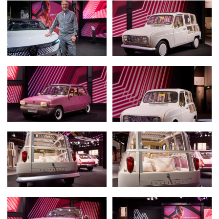
RENAULT
DACIA
ALPINE
ALLIANCE
FOTO’S & VIDEO’S
IN DE MEDIA
CONTACT