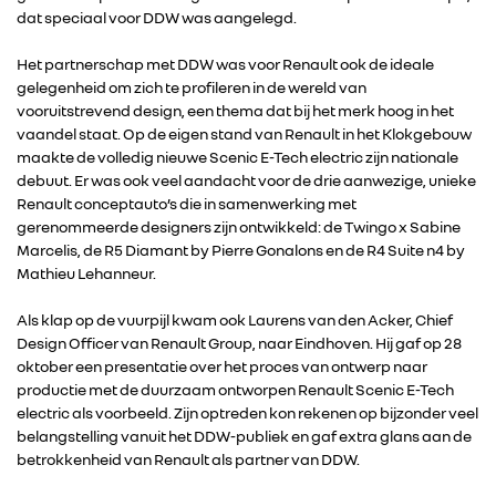
dat speciaal voor DDW was aangelegd.
Het partnerschap met DDW was voor Renault ook de ideale
gelegenheid om zich te profileren in de wereld van
vooruitstrevend design, een thema dat bij het merk hoog in het
vaandel staat. Op de eigen stand van Renault in het Klokgebouw
maakte de volledig nieuwe Scenic E-Tech electric zijn nationale
debuut. Er was ook veel aandacht voor de drie aanwezige, unieke
Renault conceptauto’s die in samenwerking met
gerenommeerde designers zijn ontwikkeld: de Twingo x Sabine
Marcelis, de R5 Diamant by Pierre Gonalons en de R4 Suite n4 by
Mathieu Lehanneur.
Als klap op de vuurpijl kwam ook Laurens van den Acker, Chief
Design Officer van Renault Group, naar Eindhoven. Hij gaf op 28
oktober een presentatie over het proces van ontwerp naar
productie met de duurzaam ontworpen Renault Scenic E-Tech
electric als voorbeeld. Zijn optreden kon rekenen op bijzonder veel
belangstelling vanuit het DDW-publiek en gaf extra glans aan de
betrokkenheid van Renault als partner van DDW.