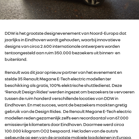
DDW is het grootste designevenement van Noord-Europa dat
jaarlijks in Eindhoven wordt gehouden, waarbij innovatieve
designs van circa 2.600 internationale ontwerpers worden
tentoongesteld aan ruim 350.000 bezoekers uit binnen- en
buitenland.
Renault was dit jaar opnieuw partner van het evenement en
stelde 35 Renault Megane E-Tech electric modellen ter
beschikking als gratis, 100% elektrische shuttledienst. Deze
‘Renault Design Rides’ werden ingezet om bezoekers te vervoeren
tussen de ruim honderd verschillende locaties van DDW in
Eindhoven. En met succes, want de bezoekers maakten gretig
gebruik van de Design Rides. De Renault Megane E-Tech electric
modellen reden gezamenlijk zelfs een recordaantal van 67.000
emissievrije kilometers door Eindhoven. Daarmee werd circa
100.000 kilogram CO2 bespaard. Het laden van de auto’s
gebeurde op een van de grootste mobiele laadpleinen in Europa,