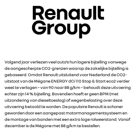
Volgend jaar verliezen veel auto’s hun lagere bijtelling vanwege
de aangescherpte CO2-grenzen waarop de zakelijke bijtelling is
gebaseerd. Omdat Renault uitsluitend voor Nederland de CO2-
uitstoot van de Mégane ENERGY dCi 110 Stop & Start eco2 verder
weet te verlagen – van 90 naar 88 g/km – behoudt deze uitvoering
echter zijn 14 % bijtelling. Bovendien hoeft er geen BPM (met
uitzondering van dieseltoeslag) of wegenbelasting over deze
uitvoering betaald te worden. De populaire Renault is schoner
geworden door een aangepast motormanagementsysteem en
de montage van banden met een extra lage rolweerstand. Vanaf
december is de Mégane met 88 g/km te bestellen.