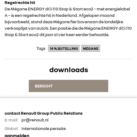
Regelrechte hit
De Mégane ENERGY dCi 110 Stop & Start eco2 – met energielabel
A – is een regelrechte hit in Nederland. Afgelopen maand
bijvoorbeeld, stond deze Mégane fier bovenaan de landelijke
RENAULT GROUP
verkooplijst van auto’s. Een positie die de Mégane ENERGY dCi 110
Stop & Start eco2 dit jaar al vier keer eerder behaalde.
RENAULT
Tags
14 % BIJTELLING
MÉGANE
DACIA
downloads
ALPINE
BERICHT
ALLIANCE
contact Renault Group Public Relations
FOTO’S & VIDEO’S
E-mail:
pr@renault.nl
Global:
Internationale perssite
IN DE MEDIA
aanmelden