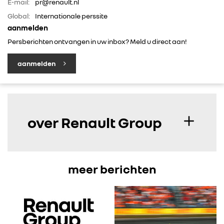
E-mail:
pr@renault.nl
IN DE MEDIA
Global:
Internationale perssite
aanmelden
CONTACT
Persberichten ontvangen in uw inbox? Meld u direct aan!
aanmelden
over Renault Group
meer berichten