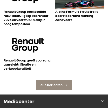
Renault Group boekt solide
Alpine Formule 1-auto trekt
resultaten, ligt op koers voor
door Nederland richting
2026 en voert futuREady in
Zandvoort
hoog tempo door
Renault Group geeft voorrang
aan elektrificatie en
verkoopkwaliteit
alle berichten
Mediacenter