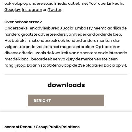
ook volop op andere social media actief, met
YouTube
,
LinkedIn
,
Google+
,
Instagram
en
Twitter
.
Over het onderzoek
Onderzoeks- en adviesbureau Social Embassy neemt jaarlijks de
RENAULT GROUP
honderd grootste adverteerders van Nederland onder de loep.
Het betrekt in het onderzoek ook honderd andere merken, die
volgens de onderzoekers niet mogen ontbreken. Op basis van
RENAULT
diverse criteria – zoals de kwaliteit van de content en de interactie
met de klant – beoordeelt een vakjury de merken en stelt een
ranglijst op. Daarin staat Renault op de 23e plaats en Dacia op 34.
DACIA
downloads
ALPINE
BERICHT
ALLIANCE
FOTO’S & VIDEO’S
contact Renault Group Public Relations