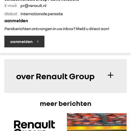
E-mail:
pr@renault.nl
IN DE MEDIA
Global:
Internationale perssite
aanmelden
CONTACT
Persberichten ontvangen in uw inbox? Meld u direct aan!
aanmelden
over Renault Group
meer berichten