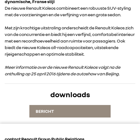
dynamische, Franse stijl
De nieuwe Renault Koleos combineert een robuuste SUV-styling
met de voorzieningen en de verfijning van een grote sedan.
Met zijn krachtige uitstraling onderscheidt de Renault Koleos zich
van de concurrentie en biedt hij een verfijnd, comfortabel interieur
RENAULT GROUP
met een recordhoeveelheid aan ruimte voor passagiers. Ook
biedt de nieuwe Koleos all-roadcapaciteiten, uitstekende
rijeigenschappen en optimale stabiliteit.
RENAULT
Meer informatie over de nieuwe Renault Koleos volgt na de
onthulling op 25 april 2016 tijdens de autoshow van Beijing.
DACIA
ALPINE
downloads
ALLIANCE
BERICHT
FOTO’S & VIDEO’S
contact Renault Group Public Relations