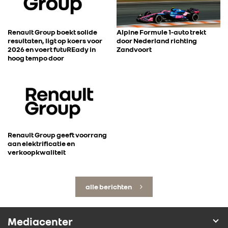
Renault Group boekt solide
Alpine Formule 1-auto trekt
resultaten, ligt op koers voor
door Nederland richting
2026 en voert futuREady in
Zandvoort
hoog tempo door
Renault Group geeft voorrang
aan elektrificatie en
verkoopkwaliteit
alle berichten
Mediacenter