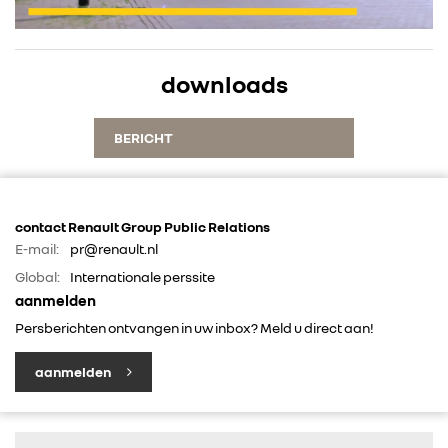
RENAULT GROUP
RENAULT
downloads
DACIA
BERICHT
ALPINE
contact Renault Group Public Relations
ALLIANCE
E-mail:
pr@renault.nl
Global:
Internationale perssite
aanmelden
FOTO’S & VIDEO’S
Persberichten ontvangen in uw inbox? Meld u direct aan!
IN DE MEDIA
aanmelden
CONTACT