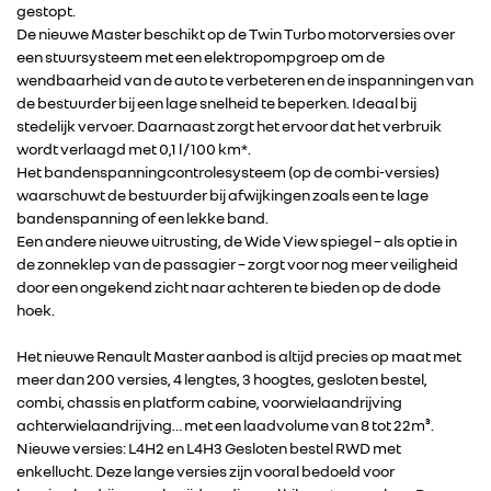
gestopt.
De nieuwe Master beschikt op de Twin Turbo motorversies over
een stuursysteem met een elektropompgroep om de
wendbaarheid van de auto te verbeteren en de inspanningen van
de bestuurder bij een lage snelheid te beperken. Ideaal bij
stedelijk vervoer. Daarnaast zorgt het ervoor dat het verbruik
wordt verlaagd met 0,1 l / 100 km*.
Het bandenspanningcontrolesysteem (op de combi-versies)
waarschuwt de bestuurder bij afwijkingen zoals een te lage
bandenspanning of een lekke band.
Een andere nieuwe uitrusting, de Wide View spiegel – als optie in
RENAULT GROUP
de zonneklep van de passagier – zorgt voor nog meer veiligheid
door een ongekend zicht naar achteren te bieden op de dode
hoek.
RENAULT
Het nieuwe Renault Master aanbod is altijd precies op maat met
meer dan 200 versies, 4 lengtes, 3 hoogtes, gesloten bestel,
DACIA
combi, chassis en platform cabine, voorwielaandrijving
achterwielaandrijving… met een laadvolume van 8 tot 22m³.
Nieuwe versies: L4H2 en L4H3 Gesloten bestel RWD met
ALPINE
enkellucht. Deze lange versies zijn vooral bedoeld voor