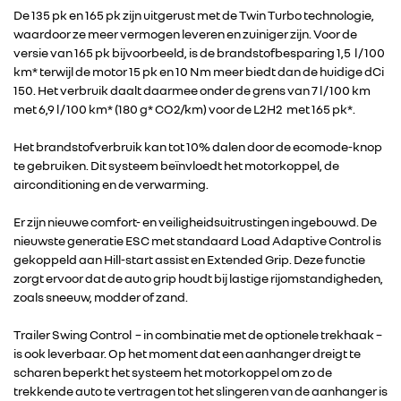
De 135 pk en 165 pk zijn uitgerust met de Twin Turbo technologie,
waardoor ze meer vermogen leveren en zuiniger zijn. Voor de
versie van 165 pk bijvoorbeeld, is de brandstofbesparing 1,5 l / 100
km* terwijl de motor 15 pk en 10 Nm meer biedt dan de huidige dCi
150. Het verbruik daalt daarmee onder de grens van 7 l / 100 km
met 6,9 l / 100 km* (180 g* CO2/km) voor de L2H2 met 165 pk*.
Het brandstofverbruik kan tot 10% dalen door de ecomode-knop
te gebruiken. Dit systeem beïnvloedt het motorkoppel, de
airconditioning en de verwarming.
Er zijn nieuwe comfort- en veiligheidsuitrustingen ingebouwd. De
nieuwste generatie ESC met standaard Load Adaptive Control is
gekoppeld aan Hill-start assist en Extended Grip. Deze functie
zorgt ervoor dat de auto grip houdt bij lastige rijomstandigheden,
zoals sneeuw, modder of zand.
Trailer Swing Control – in combinatie met de optionele trekhaak –
is ook leverbaar. Op het moment dat een aanhanger dreigt te
scharen beperkt het systeem het motorkoppel om zo de
trekkende auto te vertragen tot het slingeren van de aanhanger is