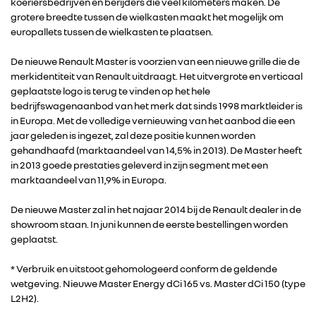
koeriersbedrijven en berijders die veel kilometers maken. De
ALLIANCE
grotere breedte tussen de wielkasten maakt het mogelijk om
europallets tussen de wielkasten te plaatsen.
FOTO’S & VIDEO’S
De nieuwe Renault Master is voorzien van een nieuwe grille die de
merkidentiteit van Renault uitdraagt. Het uitvergrote en verticaal
geplaatste logo is terug te vinden op het hele
IN DE MEDIA
bedrijfswagenaanbod van het merk dat sinds 1998 marktleider is
in Europa. Met de volledige vernieuwing van het aanbod die een
jaar geleden is ingezet, zal deze positie kunnen worden
CONTACT
gehandhaafd (marktaandeel van 14,5% in 2013). De Master heeft
in 2013 goede prestaties geleverd in zijn segment met een
marktaandeel van 11,9% in Europa.
De nieuwe Master zal in het najaar 2014 bij de Renault dealer in de
showroom staan. In juni kunnen de eerste bestellingen worden
geplaatst.
* Verbruik en uitstoot gehomologeerd conform de geldende
wetgeving. Nieuwe Master Energy dCi 165 vs. Master dCi 150 (type
L2H2).