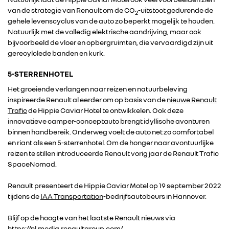
van de strategie van Renault om de CO
-uitstoot gedurende de
2
gehele levenscyclus van de auto zo beperkt mogelijk te houden.
Natuurlijk met de volledig elektrische aandrijving, maar ook
RENAULT GROUP
bijvoorbeeld de vloer en opbergruimten, die vervaardigd zijn uit
gerecylclede banden en kurk.
RENAULT
5-STERRENHOTEL
Het groeiende verlangen naar reizen en natuurbeleving
DACIA
inspireerde Renault al eerder om op basis van de
nieuwe Renault
Trafic
de Hippie Caviar Hotel te ontwikkelen. Ook deze
innovatieve camper-conceptauto brengt idyllische avonturen
ALPINE
binnen handbereik. Onderweg voelt de auto net zo comfortabel
en riant als een 5-sterrenhotel. Om de honger naar avontuurlijke
reizen te stillen introduceerde Renault vorig jaar de Renault Trafic
ALLIANCE
SpaceNomad.
FOTO’S & VIDEO’S
Renault presenteert de Hippie Caviar Motel op 19 september 2022
tijdens de
IAA Transportation
-bedrijfsautobeurs in Hannover.
IN DE MEDIA
Blijf op de hoogte van het laatste Renault nieuws via
https://nl.media.renaultgroup.com/
.