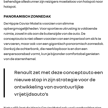
behendige alleskunner zijn reizigers moeiteloos van hotspot naar
hotspot.
PANORAMISCH ZONNEDAK
De Hippie Caviar Motel is voorzien van slimme
opbergmogelijkheden. Voor sportieve uitrusting is voldoende
ruimte, zowel in als aan de buitenzijde van de auto. De
conceptauto is niet alleen voorzien van een imperiaal om ski’s te
vervoeren, maar ook van een gigantisch panoramisch zonnedak.
Dankzij de achterbank, die neerklapbaar is en dan een
eenpersoonsbed vormt, kun je bijzonder comfortabel genieten
van de sterrenhemel.
Renault zet met deze conceptauto een
nieuwe stap in zijn strategie voor de
ontwikkeling van avontuurlijke
vrijetijdsauto’s
Natuurlijk laat de Hippie Caviar Motel ook veel voorbeelden zien