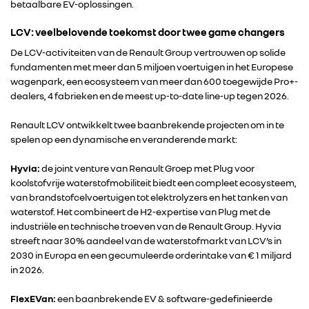
betaalbare EV-oplossingen.
ALLIANCE
LCV: veelbelovende toekomst door twee game changers
De LCV-activiteiten van de Renault Group vertrouwen op solide
FOTO’S & VIDEO’S
fundamenten met meer dan 5 miljoen voertuigen in het Europese
wagenpark, een ecosysteem van meer dan 600 toegewijde Pro+-
dealers, 4 fabrieken en de meest up-to-date line-up tegen 2026.
IN DE MEDIA
Renault LCV ontwikkelt twee baanbrekende projecten om in te
spelen op een dynamische en veranderende markt:
CONTACT
Hyvia:
de joint venture van Renault Groep met Plug voor
koolstofvrije waterstofmobiliteit biedt een compleet ecosysteem,
van brandstofcelvoertuigen tot elektrolyzers en het tanken van
waterstof. Het combineert de H2-expertise van Plug met de
industriële en technische troeven van de Renault Group. Hyvia
streeft naar 30% aandeel van de waterstofmarkt van LCV’s in
2030 in Europa en een gecumuleerde orderintake van € 1 miljard
in 2026.
FlexEVan:
een baanbrekende EV & software-gedefinieerde