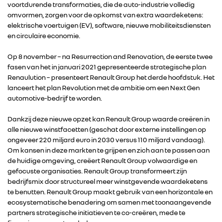
voortdurende transformaties, die de auto-industrie volledig
omvormen, zorgen voor de opkomst van extra waardeketens:
elektrische voertuigen (EV), software, nieuwe mobiliteitsdiensten
en circulaire economie.
Op 8 november – na Resurrection and Renovation, de eerste twee
fasen van het in januari 2021 gepresenteerde strategische plan
Renaulution – presenteert Renault Group het derde hoofdstuk. Het
lanceert het plan Revolution met de ambitie om een Next Gen
automotive-bedrijf te worden.
Dankzij deze nieuwe opzet kan Renault Group waarde creëren in
alle nieuwe winstfacetten (geschat door externe instellingen op
ongeveer 220 miljard euro in 2030 versus 110 miljard vandaag).
Om kansen in deze markten te grijpen en zich aan te passen aan
de huidige omgeving, creëert Renault Group volwaardige en
gefocuste organisaties. Renault Group transformeert zijn
bedrijfsmix door structureel meer winstgevende waardeketens
te benutten. Renault Group maakt gebruik van een horizontale en
ecosystematische benadering om samen met toonaangevende
partners strategische initiatieven te co-creëren, mede te