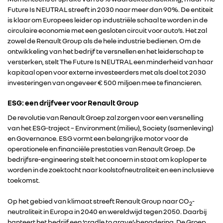
Future Is NEUTRAL streeft in 2030 naar meer dan 90%. De entiteit
is klaar om Europees leider op industriële schaal te worden in de
circulaire economie met een gesloten circuit voor auto’s. Het zal
zowel de Renault Group als de hele industrie bedienen. Om de
ontwikkeling van het bedrijf te versnellen en het leiderschap te
versterken, stelt The Future Is NEUTRAL een minderheid van haar
kapitaal open voor externe investeerders met als doel tot 2030
investeringen van ongeveer € 500 miljoen mee te financieren.
ESG: een drijfveer voor Renault Group
De revolutie van Renault Groep zal zorgen voor een versnelling
van het ESG-traject – Environment (milieu), Society (samenleving)
en Governance. ESG vormt een belangrijke motor voor de
operationele en financiële prestaties van Renault Groep. De
bedrijfsre-engineering stelt het concern in staat om koploper te
worden in de zoektocht naar koolstofneutraliteit en een inclusieve
toekomst.
Op het gebied van klimaat streeft Renault Group naar CO
-
2
neutraliteit in Europa in 2040 en wereldwijd tegen 2050. Daarbij
hanteert het bedrijf een ‘cradle to grave’-benadering. De Groep