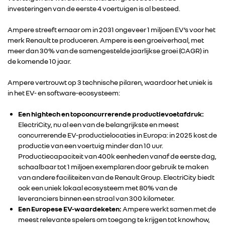
investeringen van de eerste 4 voertuigen is al besteed.
Ampere streeft ernaar om in 2031 ongeveer 1 miljoen EV’s voor het
merk Renault te produceren. Ampere is een groeiverhaal, met
meer dan 30% van de samengestelde jaarlijkse groei (CAGR) in
de komende 10 jaar.
Ampere vertrouwt op 3 technische pilaren, waardoor het uniek is
in het EV- en software-ecosysteem:
Een hightech en topconcurrerende productievoetafdruk:
ElectriCity, nu al een van de belangrijkste en meest
concurrerende EV-productielocaties in Europa: in 2025 kost de
productie van een voertuig minder dan 10 uur.
Productiecapaciteit van 400k eenheden vanaf de eerste dag,
schaalbaar tot 1 miljoen exemplaren door gebruik te maken
van andere faciliteiten van de Renault Group. ElectriCity biedt
ook een uniek lokaal ecosysteem met 80% van de
leveranciers binnen een straal van 300 kilometer.
Een Europese EV-waardeketen:
Ampere werkt samen met de
meest relevante spelers om toegang te krijgen tot knowhow,