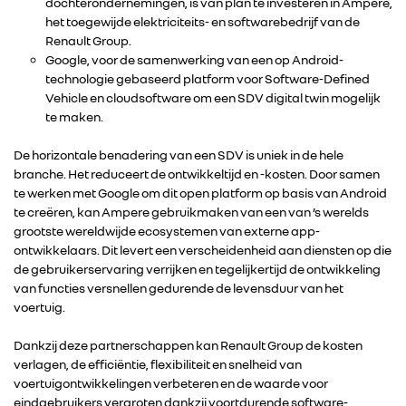
dochterondernemingen, is van plan te investeren in Ampere,
het toegewijde elektriciteits- en softwarebedrijf van de
Renault Group.
Google, voor de samenwerking van een op Android-
technologie gebaseerd platform voor Software-Defined
Vehicle en cloudsoftware om een SDV digital twin mogelijk
te maken.
De horizontale benadering van een SDV is uniek in de hele
branche. Het reduceert de ontwikkeltijd en -kosten. Door samen
te werken met Google om dit open platform op basis van Android
te creëren, kan Ampere gebruikmaken van een van ’s werelds
grootste wereldwijde ecosystemen van externe app-
ontwikkelaars. Dit levert een verscheidenheid aan diensten op die
de gebruikerservaring verrijken en tegelijkertijd de ontwikkeling
van functies versnellen gedurende de levensduur van het
voertuig.
Dankzij deze partnerschappen kan Renault Group de kosten
verlagen, de efficiëntie, flexibiliteit en snelheid van
voertuigontwikkelingen verbeteren en de waarde voor
eindgebruikers vergroten dankzij voortdurende software-