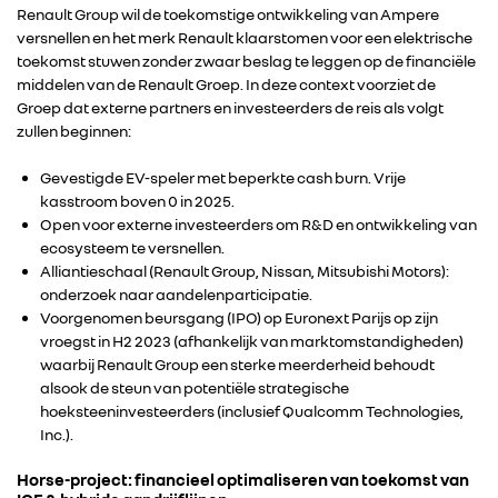
Renault Group wil de toekomstige ontwikkeling van Ampere
versnellen en het merk Renault klaarstomen voor een elektrische
toekomst stuwen zonder zwaar beslag te leggen op de financiële
middelen van de Renault Groep. In deze context voorziet de
Groep dat externe partners en investeerders de reis als volgt
zullen beginnen:
Gevestigde EV-speler met beperkte cash burn. Vrije
kasstroom boven 0 in 2025.
Open voor externe investeerders om R&D en ontwikkeling van
ecosysteem te versnellen.
Alliantieschaal (Renault Group, Nissan, Mitsubishi Motors):
onderzoek naar aandelenparticipatie.
Voorgenomen beursgang (IPO) op Euronext Parijs op zijn
vroegst in H2 2023 (afhankelijk van marktomstandigheden)
waarbij Renault Group een sterke meerderheid behoudt
alsook de steun van potentiële strategische
hoeksteeninvesteerders (inclusief Qualcomm Technologies,
Inc.).
Horse-project: financieel optimaliseren van toekomst van