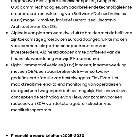
opgebouwd met 2 grote technische spelers, Google en
Qualcomm Technologies, om baanbrekende technologieën te
creëren die de ontwikkeling van Software-Defined Vehicles
(SDV) mogelijk maken, inclusief Centralized Electronic
Architecture en Car OS.
Alpine is van plan om wereldwijd uit te breiden met de helft van
zijn toekomstige groei buiten Europa door gebruik te maken
van commerciële partnerschappen en steun van
investeerders. Alpine staat open om te profiteren van de
financiële waardering van zijn F1-teamactiva.
Light Commercial Vehicles (LCV) lanceert, in samenwerking
met een OEM, een baanbrekende EV- en software-
gedefinieerde familie van bestelwagens: FlexEVan. Het
maakt realtime, end-to-end monitoring van operaties en
datagestuurd wagenparkbeheer mogelijk. Het innovatieve
concept en de technologie van FlexEVan zorgen voor een
reductie van 30% van de totale gebruikskosten voor
mobiliteitsoperators.
Financiële vooruitzichten 2025-2030: