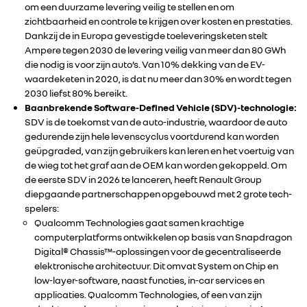
om een duurzame levering veilig te stellen en om
zichtbaarheid en controle te krijgen over kosten en prestaties.
Dankzij de in Europa gevestigde toeleveringsketen stelt
Ampere tegen 2030 de levering veilig van meer dan 80 GWh
die nodig is voor zijn auto’s. Van 10% dekking van de EV-
waardeketen in 2020, is dat nu meer dan 30% en wordt tegen
2030 liefst 80% bereikt.
Baanbrekende Software-Defined Vehicle (SDV)-technologie:
SDV is de toekomst van de auto-industrie, waardoor de auto
gedurende zijn hele levenscyclus voortdurend kan worden
geüpgraded, van zijn gebruikers kan leren en het voertuig van
de wieg tot het graf aan de OEM kan worden gekoppeld. Om
de eerste SDV in 2026 te lanceren, heeft Renault Group
diepgaande partnerschappen opgebouwd met 2 grote tech-
spelers:
Qualcomm Technologies gaat samen krachtige
computerplatforms ontwikkelen op basis van Snapdragon
Digital® Chassis™-oplossingen voor de gecentraliseerde
elektronische architectuur. Dit omvat System on Chip en
low-layer-software, naast functies, in-car services en
applicaties. Qualcomm Technologies, of een van zijn