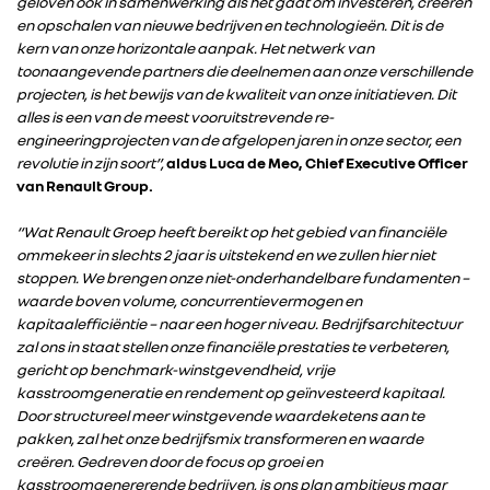
geloven ook in samenwerking als het gaat om investeren, creëren
en opschalen van nieuwe bedrijven en technologieën. Dit is de
kern van onze horizontale aanpak. Het netwerk van
toonaangevende partners die deelnemen aan onze verschillende
projecten, is het bewijs van de kwaliteit van onze initiatieven. Dit
alles is een van de meest vooruitstrevende re-
engineeringprojecten van de afgelopen jaren in onze sector, een
revolutie in zijn soort”,
aldus Luca de Meo, Chief Executive Officer
van Renault Group.
“Wat Renault Groep heeft bereikt op het gebied van financiële
ommekeer in slechts 2 jaar is uitstekend en we zullen hier niet
stoppen. We brengen onze niet-onderhandelbare fundamenten –
waarde boven volume, concurrentievermogen en
kapitaalefficiëntie – naar een hoger niveau. Bedrijfsarchitectuur
zal ons in staat stellen onze financiële prestaties te verbeteren,
gericht op benchmark-winstgevendheid, vrije
kasstroomgeneratie en rendement op geïnvesteerd kapitaal.
Door structureel meer winstgevende waardeketens aan te
pakken, zal het onze bedrijfsmix transformeren en waarde
creëren. Gedreven door de focus op groei en
kasstroomgenererende bedrijven, is ons plan ambitieus maar