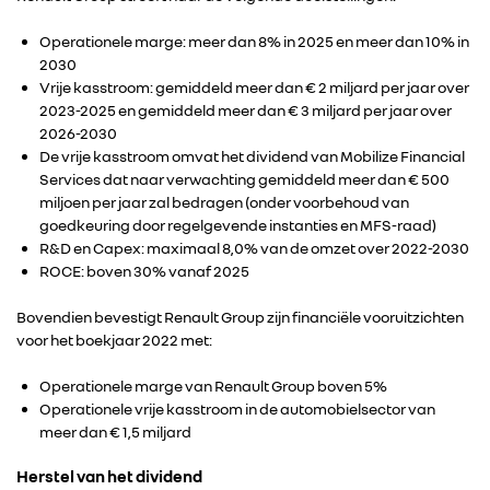
Operationele marge: meer dan 8% in 2025 en meer dan 10% in
2030
Vrije kasstroom: gemiddeld meer dan € 2 miljard per jaar over
2023-2025 en gemiddeld meer dan € 3 miljard per jaar over
2026-2030
De vrije kasstroom omvat het dividend van Mobilize Financial
Services dat naar verwachting gemiddeld meer dan € 500
miljoen per jaar zal bedragen (onder voorbehoud van
goedkeuring door regelgevende instanties en MFS-raad)
R&D en Capex: maximaal 8,0% van de omzet over 2022-2030
ROCE: boven 30% vanaf 2025
Bovendien bevestigt Renault Group zijn financiële vooruitzichten
voor het boekjaar 2022 met:
Operationele marge van Renault Group boven 5%
Operationele vrije kasstroom in de automobielsector van
meer dan € 1,5 miljard
Herstel van het dividend