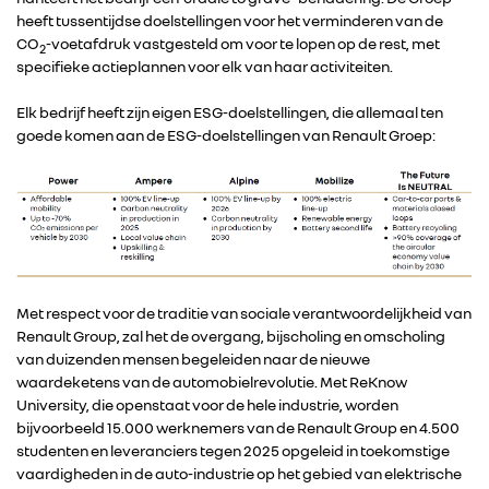
heeft tussentijdse doelstellingen voor het verminderen van de
CO
-voetafdruk vastgesteld om voor te lopen op de rest, met
2
specifieke actieplannen voor elk van haar activiteiten.
Elk bedrijf heeft zijn eigen ESG-doelstellingen, die allemaal ten
goede komen aan de ESG-doelstellingen van Renault Groep:
Met respect voor de traditie van sociale verantwoordelijkheid van
Renault Group, zal het de overgang, bijscholing en omscholing
van duizenden mensen begeleiden naar de nieuwe
waardeketens van de automobielrevolutie. Met ReKnow
University, die openstaat voor de hele industrie, worden
bijvoorbeeld 15.000 werknemers van de Renault Group en 4.500
studenten en leveranciers tegen 2025 opgeleid in toekomstige
vaardigheden in de auto-industrie op het gebied van elektrische