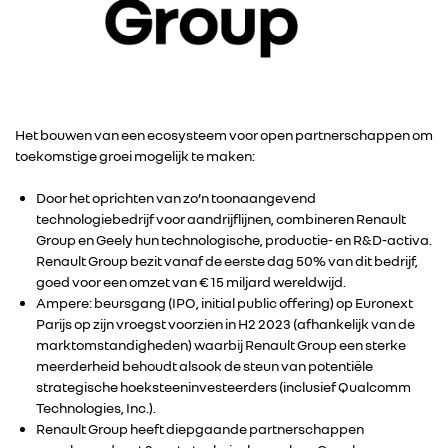
Het bouwen van een ecosysteem voor open partnerschappen om
toekomstige groei mogelijk te maken:
Door het oprichten van zo’n toonaangevend
technologiebedrijf voor aandrijflijnen, combineren Renault
Group en Geely hun technologische, productie- en R&D-activa.
Renault Group bezit vanaf de eerste dag 50% van dit bedrijf,
goed voor een omzet van € 15 miljard wereldwijd.
Ampere: beursgang (IPO, initial public offering) op Euronext
Parijs op zijn vroegst voorzien in H2 2023 (afhankelijk van de
marktomstandigheden) waarbij Renault Group een sterke
meerderheid behoudt alsook de steun van potentiële
strategische hoeksteeninvesteerders (inclusief Qualcomm
Technologies, Inc.).
Renault Group heeft diepgaande partnerschappen