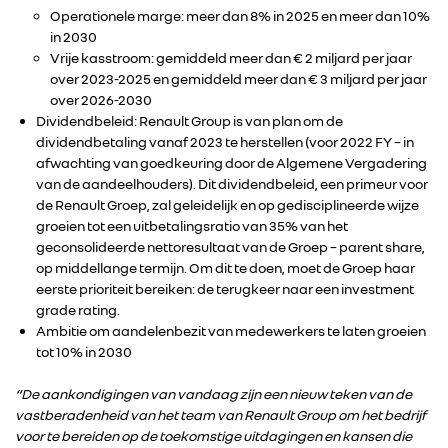
Operationele marge: meer dan 8% in 2025 en meer dan 10%
in 2030
Vrije kasstroom: gemiddeld meer dan € 2 miljard per jaar
over 2023-2025 en gemiddeld meer dan € 3 miljard per jaar
over 2026-2030
Dividendbeleid: Renault Group is van plan om de
dividendbetaling vanaf 2023 te herstellen (voor 2022 FY – in
afwachting van goedkeuring door de Algemene Vergadering
van de aandeelhouders). Dit dividendbeleid, een primeur voor
de Renault Groep, zal geleidelijk en op gedisciplineerde wijze
groeien tot een uitbetalingsratio van 35% van het
geconsolideerde nettoresultaat van de Groep – parent share,
op middellange termijn. Om dit te doen, moet de Groep haar
eerste prioriteit bereiken: de terugkeer naar een investment
grade rating.
Ambitie om aandelenbezit van medewerkers te laten groeien
tot 10% in 2030
“De aankondigingen van vandaag zijn een nieuw teken van de
vastberadenheid van het team van Renault Group om het bedrijf
voor te bereiden op de toekomstige uitdagingen en kansen die