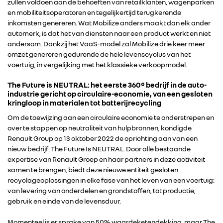
zullen voldoen aan de behoeften van retailklanten, wagenparken
en mobiliteitsoperatoren en tegelijkertijd terugkerende
inkomsten genereren. Wat Mobilize anders maakt dan elk ander
automerk, is dat het van diensten naar een product werkt en niet
andersom. Dankzij het VaaS-model zal Mobilize drie keer meer
omzet genereren gedurende de hele levenscyclus van het
voertuig, in vergelijking met het klassieke verkoopmodel.
The Future is NEUTRAL: het eerste 360° bedrijf in de auto-
industrie gericht op circulaire-economie, van een gesloten
kringloop in materialen tot batterijrecycling
Om de toewijzing aan een circulaire economie te onderstrepen en
over te stappen op neutraliteit van hulpbronnen, kondigde
Renault Group op 13 oktober 2022 de oprichting aan van een
nieuw bedrijf: The Future Is NEUTRAL. Door alle bestaande
expertise van Renault Groep en haar partners in deze activiteit
samen te brengen, biedt deze nieuwe entiteit gesloten
recyclageoplossingen in elke fase van het leven van een voertuig:
van levering van onderdelen en grondstoffen, tot productie,
gebruik en einde van de levensduur.
Momenteel is er sprake van 50% waardeketendekking, maar The