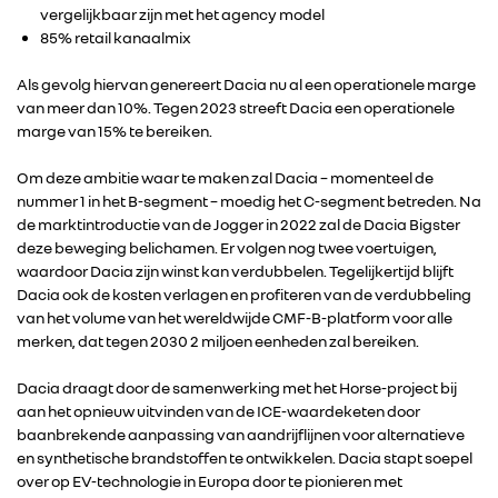
vergelijkbaar zijn met het agency model
85% retail kanaalmix
Als gevolg hiervan genereert Dacia nu al een operationele marge
van meer dan 10%. Tegen 2023 streeft Dacia een operationele
marge van 15% te bereiken.
Om deze ambitie waar te maken zal Dacia – momenteel de
nummer 1 in het B-segment – moedig het C-segment betreden. Na
de marktintroductie van de Jogger in 2022 zal de Dacia Bigster
deze beweging belichamen. Er volgen nog twee voertuigen,
waardoor Dacia zijn winst kan verdubbelen. Tegelijkertijd blijft
RENAULT GROUP
Dacia ook de kosten verlagen en profiteren van de verdubbeling
van het volume van het wereldwijde CMF-B-platform voor alle
RENAULT
merken, dat tegen 2030 2 miljoen eenheden zal bereiken.
Dacia draagt door de samenwerking met het Horse-project bij
DACIA
aan het opnieuw uitvinden van de ICE-waardeketen door
baanbrekende aanpassing van aandrijflijnen voor alternatieve
en synthetische brandstoffen te ontwikkelen. Dacia stapt soepel
ALPINE
over op EV-technologie in Europa door te pionieren met