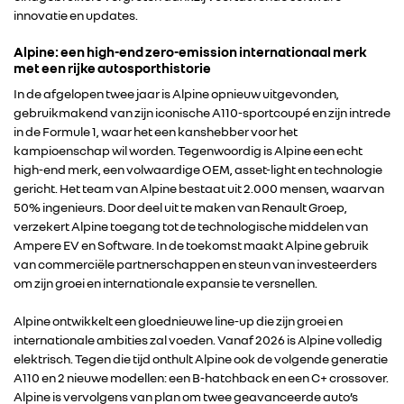
innovatie en updates.
Alpine: een high-end zero-emission internationaal merk
met een rijke autosporthistorie
In de afgelopen twee jaar is Alpine opnieuw uitgevonden,
gebruikmakend van zijn iconische A110-sportcoupé en zijn intrede
in de Formule 1, waar het een kanshebber voor het
kampioenschap wil worden. Tegenwoordig is Alpine een echt
high-end merk, een volwaardige OEM, asset-light en technologie
gericht. Het team van Alpine bestaat uit 2.000 mensen, waarvan
50% ingenieurs. Door deel uit te maken van Renault Groep,
verzekert Alpine toegang tot de technologische middelen van
Ampere EV en Software. In de toekomst maakt Alpine gebruik
van commerciële partnerschappen en steun van investeerders
om zijn groei en internationale expansie te versnellen.
Alpine ontwikkelt een gloednieuwe line-up die zijn groei en
internationale ambities zal voeden. Vanaf 2026 is Alpine volledig
elektrisch. Tegen die tijd onthult Alpine ook de volgende generatie
A110 en 2 nieuwe modellen: een B-hatchback en een C+ crossover.
Alpine is vervolgens van plan om twee geavanceerde auto’s