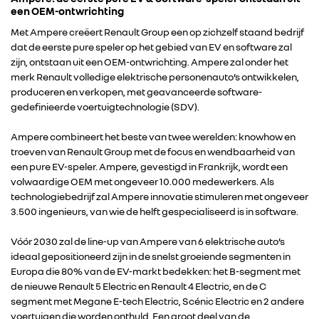
een OEM-ontwrichting
Met Ampere creëert Renault Group een op zichzelf staand bedrijf
dat de eerste pure speler op het gebied van EV en software zal
zijn, ontstaan uit een OEM-ontwrichting. Ampere zal onder het
merk Renault volledige elektrische personenauto’s ontwikkelen,
produceren en verkopen, met geavanceerde software-
gedefinieerde voertuigtechnologie (SDV).
Ampere combineert het beste van twee werelden: knowhow en
troeven van Renault Group met de focus en wendbaarheid van
een pure EV-speler. Ampere, gevestigd in Frankrijk, wordt een
volwaardige OEM met ongeveer 10.000 medewerkers. Als
technologiebedrijf zal Ampere innovatie stimuleren met ongeveer
3.500 ingenieurs, van wie de helft gespecialiseerd is in software.
Vóór 2030 zal de line-up van Ampere van 6 elektrische auto’s
ideaal gepositioneerd zijn in de snelst groeiende segmenten in
Europa die 80% van de EV-markt bedekken: het B-segment met
de nieuwe Renault 5 Electric en Renault 4 Electric, en de C
segment met Megane E-tech Electric, Scénic Electric en 2 andere
voertuigen die worden onthuld. Een groot deel van de