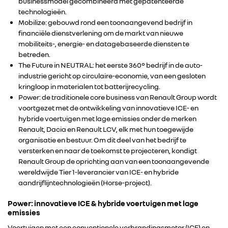
businessmodel gecombineerd met gepatenteerde
technologieën.
Mobilize: gebouwd rond een toonaangevend bedrijf in
financiële dienstverlening om de markt van nieuwe
mobiliteits-, energie- en datagebaseerde diensten te
betreden.
The Future in NEUTRAL: het eerste 360° bedrijf in de auto-
industrie gericht op circulaire-economie, van een gesloten
kringloop in materialen tot batterijrecycling.
Power: de traditionele core business van Renault Group wordt
voortgezet met de ontwikkeling van innovatieve ICE- en
hybride voertuigen met lage emissies onder de merken
Renault, Dacia en Renault LCV, elk met hun toegewijde
organisatie en bestuur. Om dit deel van het bedrijf te
versterken en naar de toekomst te projecteren, kondigt
Renault Group de oprichting aan van een toonaangevende
wereldwijde Tier 1-leverancier van ICE- en hybride
aandrijflijntechnologieën (Horse-project).
Power: innovatieve ICE & hybride voertuigen met lage
emissies
Voertuigen met een conventionele verbrandingsmotor (ICE) en