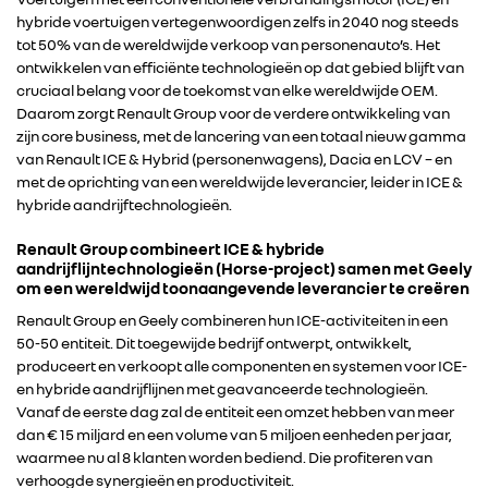
hybride voertuigen vertegenwoordigen zelfs in 2040 nog steeds
tot 50% van de wereldwijde verkoop van personenauto’s. Het
ontwikkelen van efficiënte technologieën op dat gebied blijft van
cruciaal belang voor de toekomst van elke wereldwijde OEM.
Daarom zorgt Renault Group voor de verdere ontwikkeling van
zijn core business, met de lancering van een totaal nieuw gamma
van Renault ICE & Hybrid (personenwagens), Dacia en LCV – en
met de oprichting van een wereldwijde leverancier, leider in ICE &
hybride aandrijftechnologieën.
Renault Group combineert ICE & hybride
aandrijflijntechnologieën (Horse-project) samen met Geely
om een wereldwijd toonaangevende leverancier te creëren
Renault Group en Geely combineren hun ICE-activiteiten in een
50-50 entiteit. Dit toegewijde bedrijf ontwerpt, ontwikkelt,
produceert en verkoopt alle componenten en systemen voor ICE-
en hybride aandrijflijnen met geavanceerde technologieën.
Vanaf de eerste dag zal de entiteit een omzet hebben van meer
dan € 15 miljard en een volume van 5 miljoen eenheden per jaar,
waarmee nu al 8 klanten worden bediend. Die profiteren van
verhoogde synergieën en productiviteit.