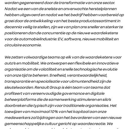
worden gegenereerd door de transformatie van onze sector.
Nadat we een van de snelste en onverwachte herstelplannen
hebben uitgevoerd en nadat we het bedrijf hebben voorbereid op
groei door de ontwikkeling van het beste productassortiment in
decennia veilig te stellen, zijn we van plan ons sneller en sterker te
positioneren dan de concurrentie op de nieuwe waardeketens
voor de automobielindustrie: EV, software, nieuwe mobiliteit en
circulaire economie.
We zetten volwaardige teams op elk van de waardeketens voor
auto’s en mobiliteit. We ontwerpen een flexibele en innovatieve
organisatie om de volatiliteit en snelle technologische evolutie
van onze tijd te beheren. Snelheid, verantwoordelijkheid,
transparantie en specialisatie voor uitmuntendheid zijn de
sleutelwoorden. Renault Group is één team van teams dat
profiteert van vereenvoudigde governance en digitale
beheerplatforms die de samenwerking stimuleren en silo’s
doorbreken die typisch zijn voor traditionele organisaties. Het
toewijzen van maximaal 10% van het kapitaal aan onze
medewerkers zal bijdragen aan het bevorderen van een nieuwe
gemeenschappelijke cultuur gericht op waardecreatie. We