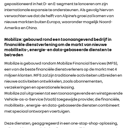
gepositioneerd in het D- en E-segment te lanceren om zijn
internationale expansie te ondersteunen. Als gevolg hiervan
verwachten we dat de helft van Alpine’s groei zal komen van
nieuwe markten buiten Europa, waaronder mogelijk Noord-
Amerika en China.
Mobilize: gebouwd rond een toonaangevend bedrijf in
financiële dienstverlening om de markt van nieuwe
mobiliteits-, energie- en data-gebaseerde diensten te
betreden
Mobilize is gebouwd rondom Mobilize Financial Services (MFS),
een van de beste financiële dienstverleners op de markt met 4
miljoen klanten. MFS zal zijn traditionele activiteiten uitbreiden en
nieuwe activiteiten ontwikkelen, zoals abonnementen,
verzekeringen en operationele leasing.
Mobilize zal uitgroeien tot een toonaangevende en winstgevende
Vehicle-as-a-Service (VaaS) toegewijde provider, die financiële,
mobiliteits-, energie- en data-gebaseerde diensten combineert
met speciaal ontworpen voertuigen.
Deze diensten, geaggregeerd in een one-stop-shop-oplossing,