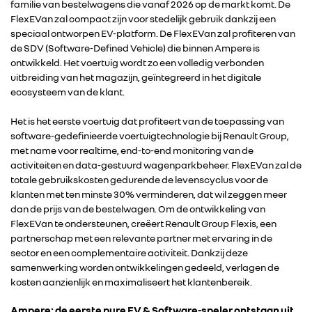
familie van bestelwagens die vanaf 2026 op de markt komt. De
FlexEVan zal compact zijn voor stedelijk gebruik dankzij een
speciaal ontworpen EV-platform. De FlexEVan zal profiteren van
de SDV (Software-Defined Vehicle) die binnen Ampere is
ontwikkeld. Het voertuig wordt zo een volledig verbonden
uitbreiding van het magazijn, geïntegreerd in het digitale
ecosysteem van de klant.
Het is het eerste voertuig dat profiteert van de toepassing van
software-gedefinieerde voertuigtechnologie bij Renault Group,
met name voor realtime, end-to-end monitoring van de
activiteiten en data-gestuurd wagenparkbeheer. FlexEVan zal de
totale gebruikskosten gedurende de levenscyclus voor de
klanten met ten minste 30% verminderen, dat wil zeggen meer
dan de prijs van de bestelwagen. Om de ontwikkeling van
FlexEVan te ondersteunen, creëert Renault Group Flexis, een
partnerschap met een relevante partner met ervaring in de
sector en een complementaire activiteit. Dankzij deze
samenwerking worden ontwikkelingen gedeeld, verlagen de
kosten aanzienlijk en maximaliseert het klantenbereik.
Ampere: de eerste pure EV & Software-speler ontstaan uit