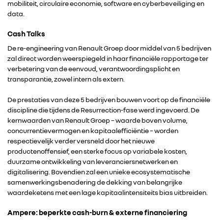
mobiliteit, circulaire economie, software en cyberbeveiliging en
data.
Cash Talks
De re-engineering van Renault Groep door middel van 5 bedrijven
zal direct worden weerspiegeld in haar financiële rapportage ter
verbetering van de eenvoud, verantwoordingsplicht en
transparantie, zowel intern als extern.
De prestaties van deze 5 bedrijven bouwen voort op de financiële
discipline die tijdens de Resurrection-fase werd ingevoerd. De
kernwaarden van Renault Groep – waarde boven volume,
concurrentievermogen en kapitaalefficiëntie – worden
respectievelijk verder versneld door het nieuwe
productenoffensief, een sterke focus op variabele kosten,
duurzame ontwikkeling van leveranciersnetwerken en
digitalisering. Bovendien zal een unieke ecosystematische
samenwerkingsbenadering de dekking van belangrijke
waardeketens met een lage kapitaalintensiteits bias uitbreiden.
Ampere: beperkte cash-burn & externe financiering