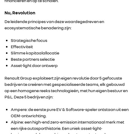
financieren en op te schalen.
Nu, Revolution
De leidende principes van deze waardegedreven en
ecosystematische benadering zijn:
Strategische focus
Effectiviteit
Slimme kapitaalallocatie
Beste partners selectie
Asset-light door ontwerp
Renault Group exploiteert zijn eigen revolutie door 5 gefocuste
bedrijven te creëren met gespecialiseerde teams, elk gebouwd
op een homogene reeks technologieën, met hun eigen bestuur en
P&L. Deze 5 bedrijven zijn:
Ampere: de eerste pure EV & Software-speler ontstaan uit een
OEM-ontwrichting.
Alpine: een high-end zero-emission internationaal merk met
een rijke autosporthistorie. Een uniek asset-light-