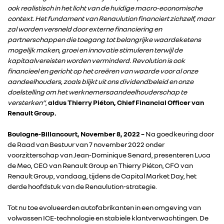
ook realistisch in het licht van de huidige macro-economische
context. Het fundament van Renaulution financiert zichzelf, maar
zal worden versneld door externe financiering en
partnerschappen die toegang tot belangrijke waardeketens
mogelijk maken, groei en innovatie stimuleren terwijl de
kapitaalvereisten worden verminderd. Revolution is ook
financieel en gericht op het creëren van waarde voor al onze
aandeelhouders, zoals blijkt uit ons dividendbeleid en onze
doelstelling om het werknemersaandeelhouderschap te
versterken”
,
aldus Thierry Piéton, Chief Financial Officer van
Renault Group.
Boulogne-Billancourt, November 8, 2022
–
Na goedkeuring door
de Raad van Bestuur van 7 november 2022 onder
voorzitterschap van Jean-Dominique Senard, presenteren Luca
de Meo, CEO van Renault Group en Thierry Piéton, CFO van
Renault Group, vandaag, tijdens de Capital Market Day, het
derde hoofdstuk van de Renaulution-strategie.
Tot nu toe evolueerden autofabrikanten in een omgeving van
volwassen ICE-technologie en stabiele klantverwachtingen. De