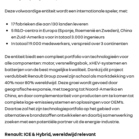
Deze volwaardige entiteit wordt een internationale speler, met:
17 fabrieken die aan 130 landen leveren
5 R&D-centra in Europa (Spanje, Roemenië en Zweden), China
en Zuid-Amerika voor in totaal 3.000 ingenieurs
In totaal 19.000 medewerkers, verspreid over 3 continenten
De entiteit biedt een compleet portfolio van technologieën voor
alle componenten: motor, versnellingsbak, xHEV-systemen en
batterijen van de best mogelijke kwaliteit. Dankzij dit project
verdubbelt Renault Group zowel zijn schaal als marktdekking van
40% naar 80% wereldwijd. Deze groei wordt gevoed door
geografische expansie, met toegang tot Noord-Amerika en
China, en door complementariteit van producten om te komen tot
complete lage-emissiesystemen en oplossingen voor OEM’s.
Daartoe zal het zijn technologieportfolio op het gebied van
alternatieve brandstoffen ontwikkelen en daarbij samenwerking
zoeken met een potentiële partner uit de energie-industrie.
Renault: ICE & Hybrid, wereldwijd relevant