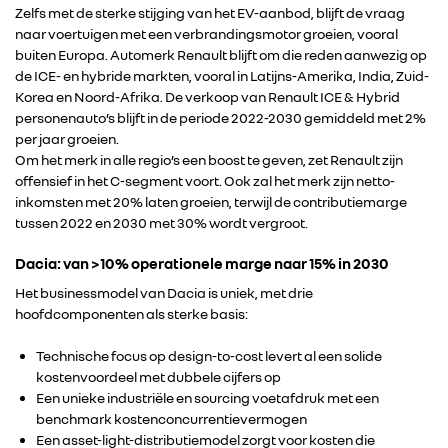
Zelfs met de sterke stijging van het EV-aanbod, blijft de vraag
naar voertuigen met een verbrandingsmotor groeien, vooral
buiten Europa. Automerk Renault blijft om die reden aanwezig op
de ICE- en hybride markten, vooral in Latijns-Amerika, India, Zuid-
Korea en Noord-Afrika. De verkoop van Renault ICE & Hybrid
personenauto’s blijft in de periode 2022-2030 gemiddeld met 2%
per jaar groeien.
Om het merk in alle regio’s een boost te geven, zet Renault zijn
offensief in het C-segment voort. Ook zal het merk zijn netto-
inkomsten met 20% laten groeien, terwijl de contributiemarge
tussen 2022 en 2030 met 30% wordt vergroot.
Dacia: van >10% operationele marge naar 15% in 2030
Het businessmodel van Dacia is uniek, met drie
hoofdcomponenten als sterke basis:
Technische focus op design-to-cost levert al een solide
kostenvoordeel met dubbele cijfers op
Een unieke industriële en sourcing voetafdruk met een
benchmark kostenconcurrentievermogen
Een asset-light-distributiemodel zorgt voor kosten die