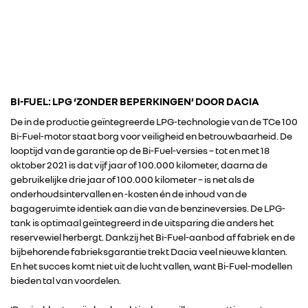
DACIA
ALPINE
BI-FUEL: LPG ‘ZONDER BEPERKINGEN’ DOOR DACIA
ALLIANCE
De in de productie geïntegreerde LPG-technologie van de TCe 100
Bi-Fuel-motor staat borg voor veiligheid en betrouwbaarheid. De
looptijd van de garantie op de Bi-Fuel-versies – tot en met 18
FOTO’S & VIDEO’S
oktober 2021 is dat vijf jaar of 100.000 kilometer, daarna de
gebruikelijke drie jaar of 100.000 kilometer – is net als de
onderhoudsintervallen en -kosten én de inhoud van de
IN DE MEDIA
bagageruimte identiek aan die van de benzineversies. De LPG-
tank is optimaal geïntegreerd in de uitsparing die anders het
CONTACT
reservewiel herbergt. Dankzij het Bi-Fuel-aanbod af fabriek en de
bijbehorende fabrieksgarantie trekt Dacia veel nieuwe klanten.
En het succes komt niet uit de lucht vallen, want Bi-Fuel-modellen
bieden tal van voordelen.