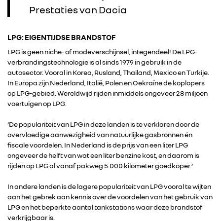
Prestaties van Dacia
LPG: EIGENTIJDSE BRANDSTOF
LPG is geen niche- of modeverschijnsel, integendeel! De LPG-
verbrandingstechnologie is al sinds 1979 in gebruik in de
autosector. Vooral in Korea, Rusland, Thailand, Mexico en Turkije.
In Europa zijn Nederland, Italië, Polen en Oekraïne de koplopers
op LPG-gebied. Wereldwijd rijden inmiddels ongeveer 28 miljoen
voertuigen op LPG.
‘De populariteit van LPG in deze landen is te verklaren door de
overvloedige aanwezigheid van natuurlijke gasbronnen én
fiscale voordelen. In Nederland is de prijs van een liter LPG
ongeveer de helft van wat een liter benzine kost, en daarom is
rijden op LPG al vanaf pakweg 5.000 kilometer goedkoper.’
In andere landen is de lagere populariteit van LPG vooral te wijten
aan het gebrek aan kennis over de voordelen van het gebruik van
LPG en het beperkte aantal tankstations waar deze brandstof
verkrijgbaar is.