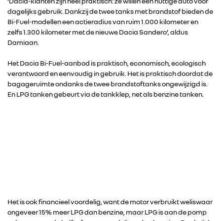
‘Dacia-klanten zijn heel praktisch: ze willen een nuttige auto voor
dagelijks gebruik. Dankzij de twee tanks met brandstof bieden de
Bi-Fuel-modellen een actieradius van ruim 1.000 kilometer en
zelfs 1.300 kilometer met de nieuwe Dacia Sandero’, aldus
Damiaan.
Het Dacia Bi-Fuel-aanbod is praktisch, economisch, ecologisch
verantwoord en eenvoudig in gebruik. Het is praktisch doordat de
bagageruimte ondanks de twee brandstoftanks ongewijzigd is.
En LPG tanken gebeurt via de tankklep, net als benzine tanken.
Het is ook financieel voordelig, want de motor verbruikt weliswaar
ongeveer 15% meer LPG dan benzine, maar LPG is aan de pomp