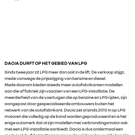
DACIA DURFT OP HET GEBIED VAN LPG
Sinds twee jaar zit LPG meer dan ooit in de lift. De verkoop stijgt,
mede vanwege de prijsstijging van benzine en diesel.
Mede daarom bieden steeds meer autofabrikanten modellen
aan die af fabriek zijn voorzien van een LPG-installatie. De
meerderheid van de voertuigen die op benzine en LPG rijden, zijn
aangepast door gespecialiseerde ombouwers buiten het
netwerk van de autofabrikant. Dacia zet al sinds 2010 in op LPG
motoren die volledig op de band worden geproduceerd en is het
enige automerk dat al zijn modellen met verbrandingsmotor ook
met een LPG-installatie aanbiedt. Dacia is dus andermaal een