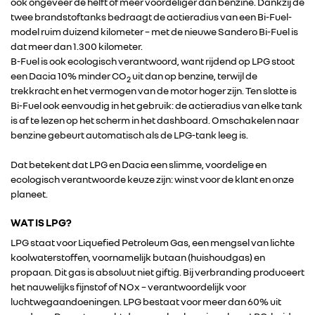
ook ongeveer de helft of meer voordeliger dan benzine. Dankzij de
twee brandstoftanks bedraagt de actieradius van een Bi-Fuel-
model ruim duizend kilometer – met de nieuwe Sandero Bi-Fuel is
dat meer dan 1.300 kilometer.
B-Fuel is ook ecologisch verantwoord, want rijdend op LPG stoot
een Dacia 10% minder CO
uit dan op benzine, terwijl de
2
trekkracht en het vermogen van de motor hoger zijn. Ten slotte is
Bi-Fuel ook eenvoudig in het gebruik: de actieradius van elke tank
is af te lezen op het scherm in het dashboard. Omschakelen naar
benzine gebeurt automatisch als de LPG-tank leeg is.
Dat betekent dat LPG en Dacia een slimme, voordelige en
ecologisch verantwoorde keuze zijn: winst voor de klant en onze
planeet.
WAT IS LPG?
LPG staat voor Liquefied Petroleum Gas, een mengsel van lichte
koolwaterstoffen, voornamelijk butaan (huishoudgas) en
propaan. Dit gas is absoluut niet giftig. Bij verbranding produceert
het nauwelijks fijnstof of NOx – verantwoordelijk voor
luchtwegaandoeningen. LPG bestaat voor meer dan 60% uit