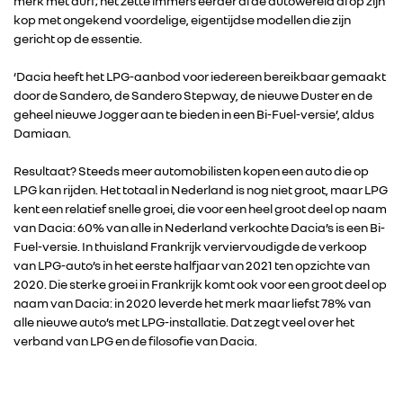
merk met durf; het zette immers eerder al de autowereld al op zijn
kop met ongekend voordelige, eigentijdse modellen die zijn
gericht op de essentie.
‘Dacia heeft het LPG-aanbod voor iedereen bereikbaar gemaakt
door de Sandero, de Sandero Stepway, de nieuwe Duster en de
geheel nieuwe Jogger aan te bieden in een Bi-Fuel-versie’, aldus
Damiaan.
Resultaat? Steeds meer automobilisten kopen een auto die op
LPG kan rijden. Het totaal in Nederland is nog niet groot, maar LPG
kent een relatief snelle groei, die voor een heel groot deel op naam
van Dacia: 60% van alle in Nederland verkochte Dacia’s is een Bi-
Fuel-versie. In thuisland Frankrijk verviervoudigde de verkoop
van LPG-auto’s in het eerste halfjaar van 2021 ten opzichte van
2020. Die sterke groei in Frankrijk komt ook voor een groot deel op
naam van Dacia: in 2020 leverde het merk maar liefst 78% van
alle nieuwe auto’s met LPG-installatie. Dat zegt veel over het
verband van LPG en de filosofie van Dacia.
RENAULT GROUP
RENAULT