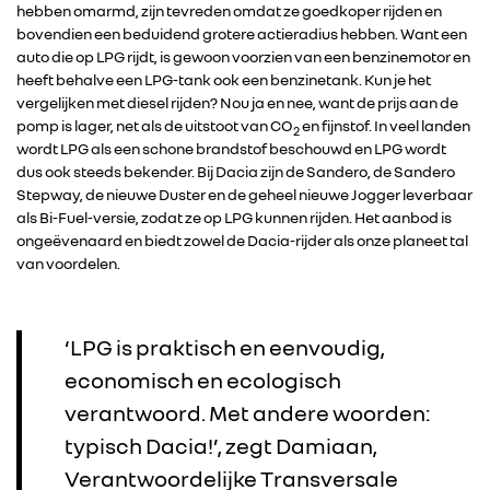
hebben omarmd, zijn tevreden omdat ze goedkoper rijden en
bovendien een beduidend grotere actieradius hebben. Want een
auto die op LPG rijdt, is gewoon voorzien van een benzinemotor en
heeft behalve een LPG-tank ook een benzinetank. Kun je het
vergelijken met diesel rijden? Nou ja en nee, want de prijs aan de
pomp is lager, net als de uitstoot van CO
en fijnstof. In veel landen
2
wordt LPG als een schone brandstof beschouwd en LPG wordt
dus ook steeds bekender. Bij Dacia zijn de Sandero, de Sandero
Stepway, de nieuwe Duster en de geheel nieuwe Jogger leverbaar
als Bi-Fuel-versie, zodat ze op LPG kunnen rijden. Het aanbod is
ongeëvenaard en biedt zowel de Dacia-rijder als onze planeet tal
van voordelen.
‘LPG is praktisch en eenvoudig,
economisch en ecologisch
verantwoord. Met andere woorden:
typisch Dacia!’, zegt Damiaan,
Verantwoordelijke Transversale