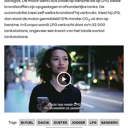
aardgas. De motor werkt dus zowel op benzine als op LPG, beide
brandstoffen zijn opgeslagen in afzonderlijke tanks. De
automobilist kiest zelf welke brandstof hij verbruikt. Kiest hij LPG,
dan stoot de motor gemiddeld 10% minder CO
uit dan op
2
benzine. In Europa wordt LPG verkocht door zo’n 32.000
tankstations, ongeveer een kwart van het totale aantal
tankstations.
Tags
BI-FUEL
DACIA
DUSTER
JOGGER
LPG
SANDERO