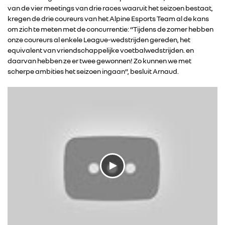
van de vier meetings van drie races waaruit het seizoen bestaat,
kregen de drie coureurs van het Alpine Esports Team al de kans
om zich te meten met de concurrentie: “Tijdens de zomer hebben
onze coureurs al enkele League-wedstrijden gereden, het
equivalent van vriendschappelijke voetbalwedstrijden. en
daarvan hebben ze er twee gewonnen! Zo kunnen we met
scherpe ambities het seizoen ingaan”, besluit Arnaud.