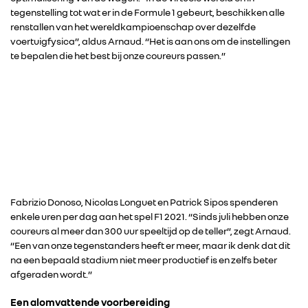
tegenstelling tot wat er in de Formule 1 gebeurt, beschikken alle
renstallen van het wereldkampioenschap over dezelfde
ALPINE
voertuigfysica”, aldus Arnaud. “Het is aan ons om de instellingen
te bepalen die het best bij onze coureurs passen.”
ALLIANCE
FOTO’S & VIDEO’S
IN DE MEDIA
CONTACT
Fabrizio Donoso, Nicolas Longuet en Patrick Sipos spenderen
enkele uren per dag aan het spel F1 2021. “Sinds juli hebben onze
coureurs al meer dan 300 uur speeltijd op de teller”, zegt Arnaud.
“Een van onze tegenstanders heeft er meer, maar ik denk dat dit
na een bepaald stadium niet meer productief is en zelfs beter
afgeraden wordt.”
Een alomvattende voorbereiding