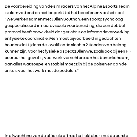
De voorbereiding van de sim racers van het Alpine Esports Team
is alomvattend en niet beperkt tot het beoefenen van het spel:
“We werken samen met Julien Southon, een sportpsycholoog
gespecialiseerd in neurovisuele voorbereiding, die een dubbel
protocol heeft ontwikkeld dat gericht is op informatieverwerking
en fysieke coördinatie. Men moet bijvoorbeeld in gedachten
houden dat tijdens de kwalificatie slechts 2 tienden van belang
kunnen zijn. Voor het fysieke aspect zullen we, zoals ook bij een F1-
coureur het geval is, veel werk verrichten aan het bovenlichaam,
aan alles wat soepel en stabiel moet zijn bij de polsen en aan de
enkels voor het werk met de pedalen.”
In afwachting van de officiële aftrap half oktober, met de eerste