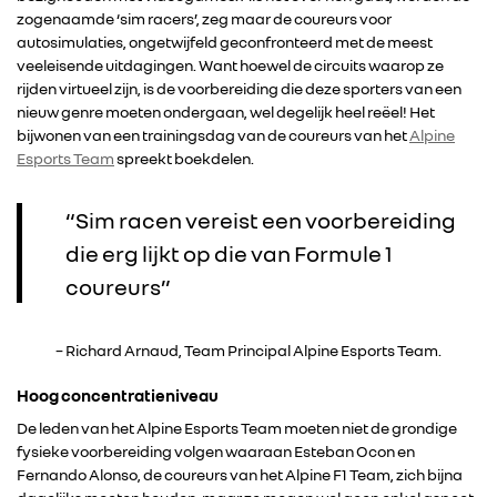
zogenaamde ‘sim racers’, zeg maar de coureurs voor
autosimulaties, ongetwijfeld geconfronteerd met de meest
veeleisende uitdagingen. Want hoewel de circuits waarop ze
rijden virtueel zijn, is de voorbereiding die deze sporters van een
nieuw genre moeten ondergaan, wel degelijk heel reëel! Het
bijwonen van een trainingsdag van de coureurs van het
Alpine
Esports Team
spreekt boekdelen.
“Sim racen vereist een voorbereiding
die erg lijkt op die van Formule 1
coureurs”
– Richard Arnaud, Team Principal Alpine Esports Team.
Hoog concentratieniveau
De leden van het Alpine Esports Team moeten niet de grondige
fysieke voorbereiding volgen waaraan Esteban Ocon en
Fernando Alonso, de coureurs van het Alpine F1 Team, zich bijna