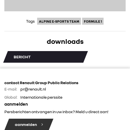
Tags
ALPINE E-SPORTS TEAM
FORMULE 1
downloads
BERICHT
contact Renault Group Public Relations
E-mail:
pr@renault.nl
Global:
Internationale perssite
aanmelden
Persberichten ontvangen in uw inbox? Meld u direct aan!
aanmelden