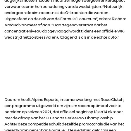
dagelijks moeten houden, maar ze mogen wel geen enkel aspect
verwaarlozen in hun benadering van de wedstrijden. “Natuurlijk
ondergaan de sim racers niet de G-krachten die worden
uitgeoefend op de nek van de Formule 1-coureurs”, erkent Richard
Arnaud van meet af aan. “Daartegenover staat dat het
concentratieniveau dat gevraagd wordt tijdens een officiële WK-
wedstrijd net zo stressvol en uitdagend is als in de echte auto.”
Daarom heeft Alpine Esports, in samenwerking met Race Clutch,
een programma uitgewerkt om zijn sim racers optimaal voor te
bereiden op seizoen 2021, dat officieel begint op 13 en 14 oktober
met de aftrap van het F1 Esports Series Pro-Championship.
Achter deze competitie schuilt dezelfde promotor als die van het
wereldkampioenschap Formule 1. De wedstrijd geldt als een