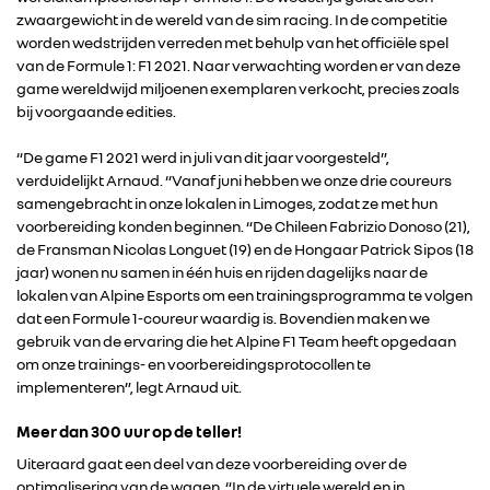
zwaargewicht in de wereld van de sim racing. In de competitie
worden wedstrijden verreden met behulp van het officiële spel
van de Formule 1: F1 2021. Naar verwachting worden er van deze
game wereldwijd miljoenen exemplaren verkocht, precies zoals
bij voorgaande edities.
“De game F1 2021 werd in juli van dit jaar voorgesteld”,
verduidelijkt Arnaud. “Vanaf juni hebben we onze drie coureurs
samengebracht in onze lokalen in Limoges, zodat ze met hun
voorbereiding konden beginnen. “De Chileen Fabrizio Donoso (21),
de Fransman Nicolas Longuet (19) en de Hongaar Patrick Sipos (18
jaar) wonen nu samen in één huis en rijden dagelijks naar de
lokalen van Alpine Esports om een trainingsprogramma te volgen
dat een Formule 1-coureur waardig is. Bovendien maken we
gebruik van de ervaring die het Alpine F1 Team heeft opgedaan
RENAULT GROUP
om onze trainings- en voorbereidingsprotocollen te
implementeren”, legt Arnaud uit.
RENAULT
Meer dan 300 uur op de teller!
Uiteraard gaat een deel van deze voorbereiding over de
DACIA
optimalisering van de wagen. “In de virtuele wereld en in