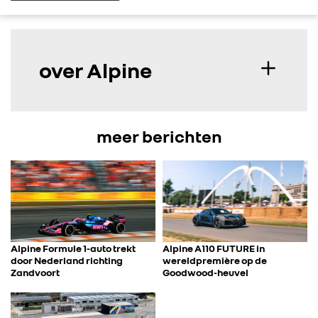
over Alpine
meer berichten
Alpine Formule 1-auto trekt
Alpine A110 FUTURE in
door Nederland richting
wereldpremière op de
Zandvoort
Goodwood-heuvel