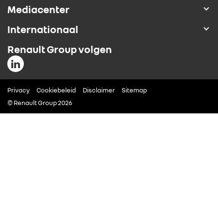
Mediacenter
ALLIANCE
Internationaal
FOTO’S & VIDEO’S
Renault Group volgen
IN DE MEDIA
Privacy
Cookiebeleid
Disclaimer
Sitemap
CONTACT
© Renault Group 2026