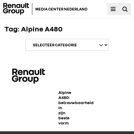
MEDIA CENTER NEDERLAND
Tag:
Alpine A480
RENAULT GROUP
RENAULT
Alpine
A480:
betrouwbaarheid
in
DACIA
zijn
beste
vorm
ALPINE