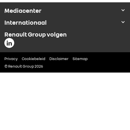
ALLIANCE
Mediacenter
Internationaal
FOTO’S & VIDEO’S
Renault Group volgen
IN DE MEDIA
Privacy
CONTACT
Cookiebeleid
Disclaimer
Sitemap
© Renault Group 2026