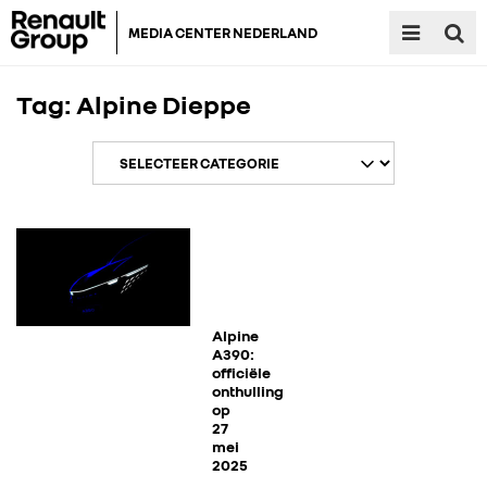
MEDIA CENTER NEDERLAND
Tag:
Alpine Dieppe
RENAULT GROUP
RENAULT
Alpine
A390:
officiële
onthulling
DACIA
op
27
mei
ALPINE
2025