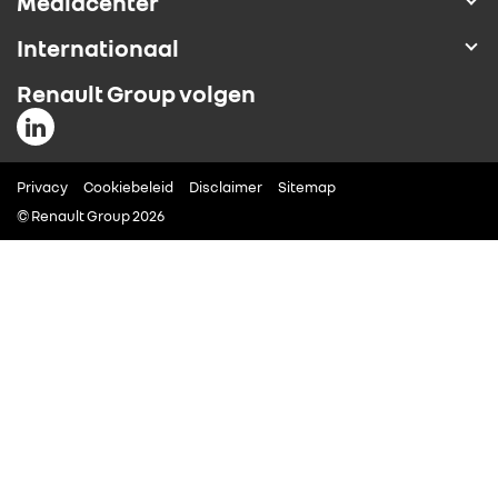
Mediacenter
ALLIANCE
Internationaal
Renault Group volgen
FOTO’S & VIDEO’S
IN DE MEDIA
Privacy
Cookiebeleid
Disclaimer
Sitemap
© Renault Group 2026
CONTACT