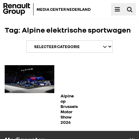
MEDIA CENTER NEDERLAND
Tag:
Alpine elektrische sportwagen
RENAULT GROUP
RENAULT
Alpine
op
Brussels
Motor
DACIA
Show
2026
ALPINE