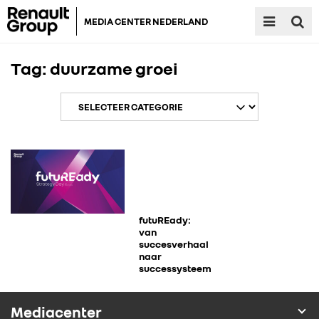
MEDIA CENTER NEDERLAND
Tag:
duurzame groei
RENAULT GROUP
RENAULT
futuREady:
van
succesverhaal
naar
DACIA
successysteem
ALPINE
Mediacenter