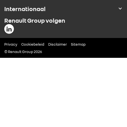
Internationaal
ALLIANCE
Renault Group volgen
FOTO’S & VIDEO’S
IN DE MEDIA
Privacy
Cookiebeleid
Disclaimer
Sitemap
© Renault Group 2026
CONTACT