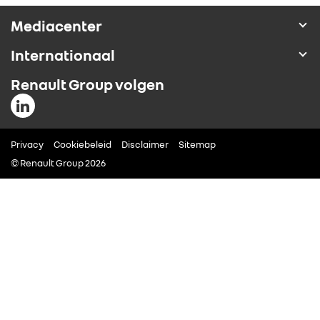
ALLIANCE
Mediacenter
Internationaal
FOTO’S & VIDEO’S
Renault Group volgen
IN DE MEDIA
Privacy
CONTACT
Cookiebeleid
Disclaimer
Sitemap
© Renault Group 2026