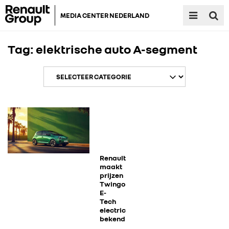
MEDIA CENTER NEDERLAND
Tag:
elektrische auto A-segment
RENAULT GROUP
RENAULT
Renault
maakt
prijzen
Twingo
DACIA
E-
Tech
electric
ALPINE
bekend