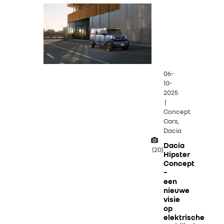
06-
10-
2025
|
Concept
Cars,
Dacia
Dacia
(20)
Hipster
Concept
–
een
nieuwe
visie
op
elektrische