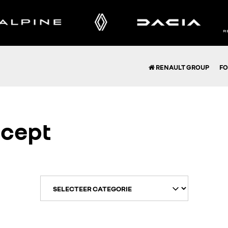
RENAULT GROUP
FO
ncept