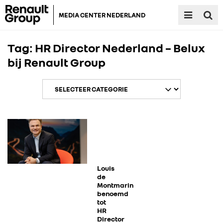
MEDIA CENTER NEDERLAND
Tag:
HR Director Nederland – Belux
bij Renault Group
RENAULT GROUP
RENAULT
Louis
de
DACIA
Montmarin
benoemd
tot
ALPINE
HR
Director