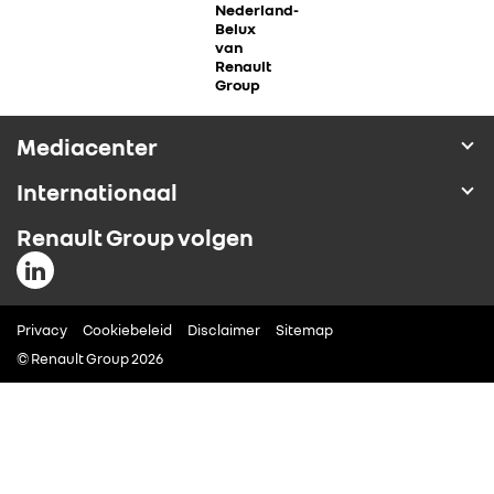
Nederland-
Belux
ALLIANCE
van
Renault
Group
FOTO’S & VIDEO’S
Mediacenter
IN DE MEDIA
Internationaal
CONTACT
Renault Group volgen
Privacy
Cookiebeleid
Disclaimer
Sitemap
© Renault Group 2026