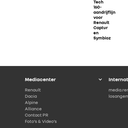
Tech
160-
aandrijflijn
voor
Renault
Captur
en
Symbioz
Mediacenter
Interna
Renault
media.re
Dacia
losange
Alpine
Alliance
Contact PR
Foto’s & Video’s