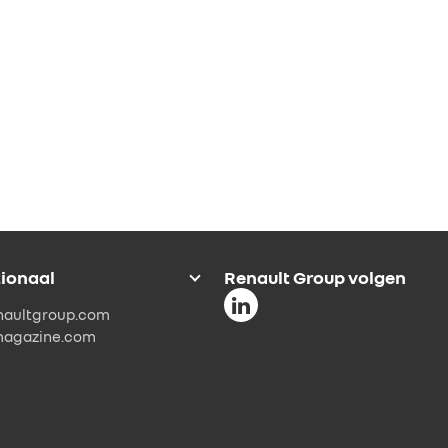
tionaal
Renault Group volgen
naultgroup.com
magazine.com