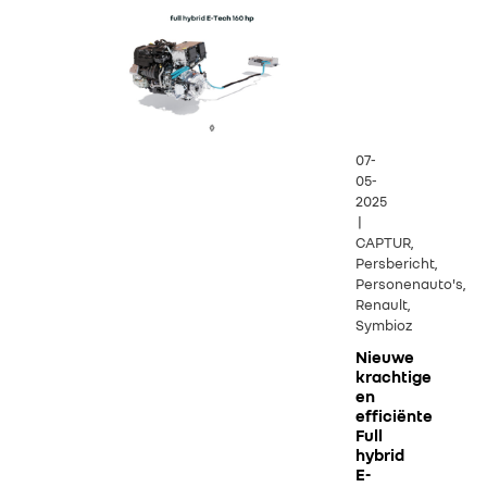
07-
05-
2025
|
CAPTUR,
Persbericht,
Personenauto's,
Renault,
Symbioz
Nieuwe
krachtige
en
efficiënte
Full
hybrid
E-