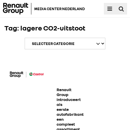
MEDIA CENTER NEDERLAND
Tag:
lagere CO2-uitstoot
RENAULT GROUP
RENAULT
Renault
Group
introduceert
als
DACIA
eerste
autofabrikant
een
ALPINE
compleet
assortiment