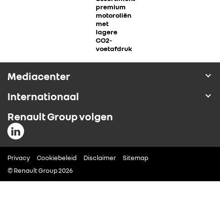
premium
ALLIANCE
motoroliën
met
lagere
CO2-
FOTO’S & VIDEO’S
voetafdruk
IN DE MEDIA
Mediacenter
Internationaal
CONTACT
Renault Group volgen
Privacy
Cookiebeleid
Disclaimer
Sitemap
© Renault Group 2026