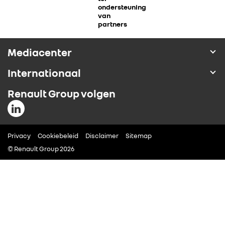
ondersteuning
ALLIANCE
van
partners
FOTO’S & VIDEO’S
Mediacenter
Internationaal
IN DE MEDIA
Renault Group volgen
CONTACT
Privacy
Cookiebeleid
Disclaimer
Sitemap
© Renault Group 2026