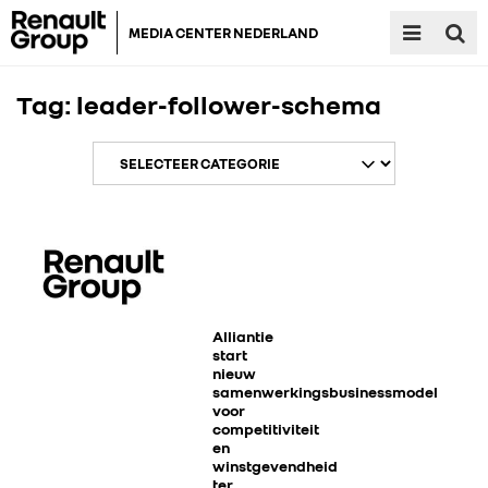
MEDIA CENTER NEDERLAND
Tag:
leader-follower-schema
RENAULT GROUP
RENAULT
Alliantie
start
nieuw
samenwerkingsbusinessmodel
DACIA
voor
competitiviteit
en
ALPINE
winstgevendheid
ter