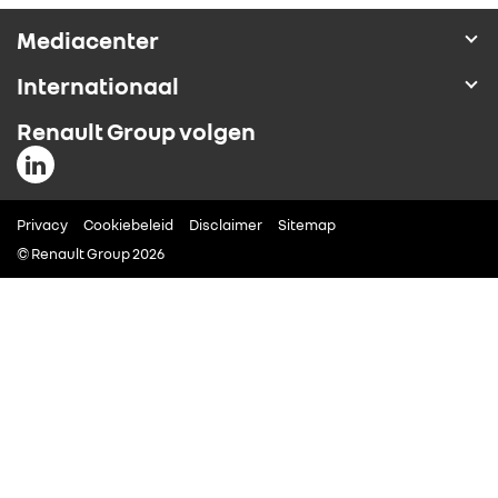
ALLIANCE
Mediacenter
Internationaal
FOTO’S & VIDEO’S
Renault Group volgen
IN DE MEDIA
Privacy
CONTACT
Cookiebeleid
Disclaimer
Sitemap
© Renault Group 2026