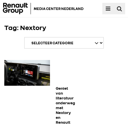
MEDIA CENTER NEDERLAND
Tag:
Nextory
RENAULT GROUP
RENAULT
Geniet
van
literatuur
onderweg
DACIA
met
Nextory
en
ALPINE
Renault