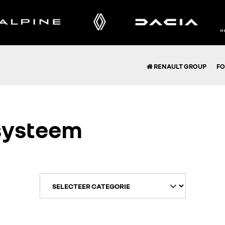
RENAULT GROUP
FO
 systeem