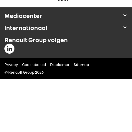
ALLIANCE
Mediacenter
FOTO’S & VIDEO’S
Internationaal
Renault Group volgen
IN DE MEDIA
CONTACT
Privacy
Cookiebeleid
Disclaimer
Sitemap
© Renault Group 2026