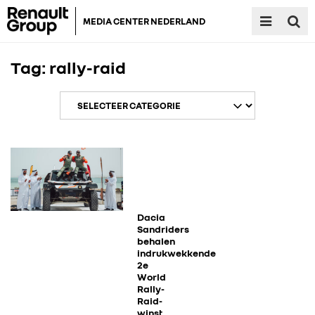
MEDIA CENTER NEDERLAND
Tag:
rally-raid
RENAULT GROUP
RENAULT
Dacia
Sandriders
behalen
indrukwekkende
DACIA
2e
World
Rally-
ALPINE
Raid-
winst