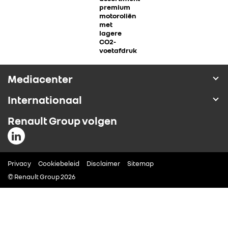
premium
ALLIANCE
motoroliën
met
lagere
CO2-
FOTO’S & VIDEO’S
voetafdruk
IN DE MEDIA
Mediacenter
Internationaal
CONTACT
Renault Group volgen
Privacy
Cookiebeleid
Disclaimer
Sitemap
© Renault Group 2026