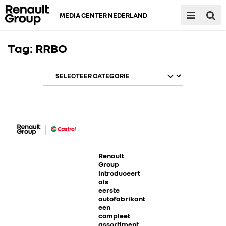
MEDIA CENTER NEDERLAND
Tag:
RRBO
RENAULT GROUP
RENAULT
Renault
Group
introduceert
als
DACIA
eerste
autofabrikant
een
ALPINE
compleet
assortiment