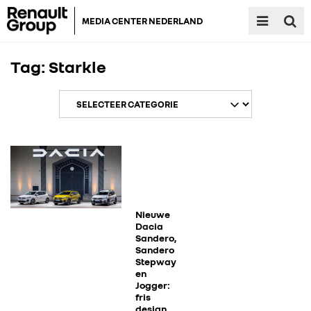
MEDIA CENTER NEDERLAND
Tag:
Starkle
RENAULT GROUP
RENAULT
Nieuwe
Dacia
Sandero,
Sandero
DACIA
Stepway
en
Jogger:
ALPINE
fris
design