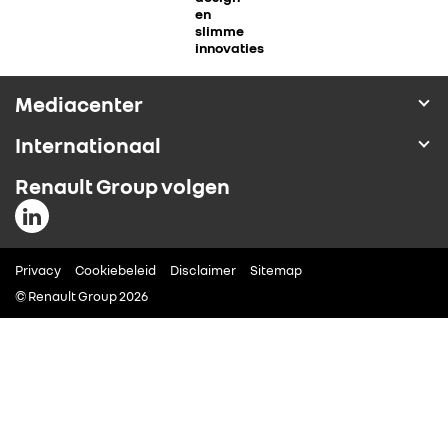
en
ALLIANCE
slimme
innovaties
FOTO’S & VIDEO’S
Mediacenter
Internationaal
IN DE MEDIA
Renault Group volgen
CONTACT
Privacy
Cookiebeleid
Disclaimer
Sitemap
© Renault Group 2026