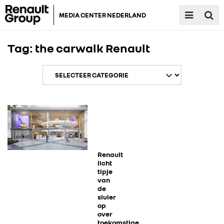
MEDIA CENTER NEDERLAND
Tag:
the carwalk Renault
RENAULT GROUP
RENAULT
Renault
licht
tipje
van
DACIA
de
sluier
op
ALPINE
over
toekomstige