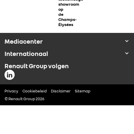
showroom
ALLIANCE
op
de
Champs-
Élysées
FOTO’S & VIDEO’S
Mediacenter
IN DE MEDIA
Internationaal
CONTACT
Renault Group volgen
Privacy
Cookiebeleid
Disclaimer
Sitemap
© Renault Group 2026