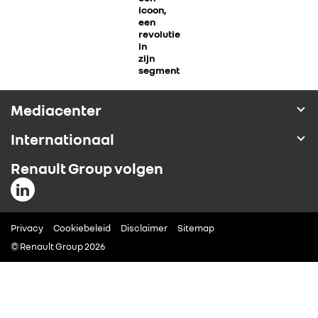
icoon,
ALLIANCE
een
revolutie
in
zijn
FOTO’S & VIDEO’S
segment
IN DE MEDIA
Mediacenter
Internationaal
CONTACT
Renault Group volgen
Privacy
Cookiebeleid
Disclaimer
Sitemap
© Renault Group 2026