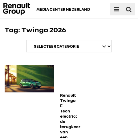
MEDIA CENTER NEDERLAND
Tag:
Twingo 2026
RENAULT GROUP
RENAULT
Renault
Twingo
E-
Tech
DACIA
electric:
de
terugkeer
ALPINE
van
een