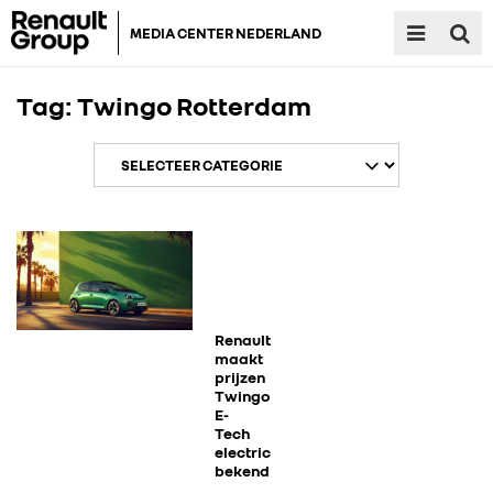
MEDIA CENTER NEDERLAND
Tag:
Twingo Rotterdam
RENAULT GROUP
RENAULT
Renault
maakt
prijzen
Twingo
DACIA
E-
Tech
electric
ALPINE
bekend