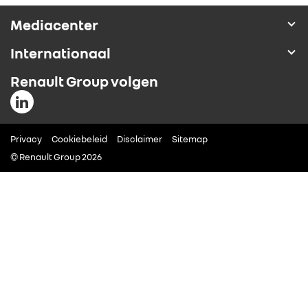
ALLIANCE
Mediacenter
Internationaal
FOTO’S & VIDEO’S
Renault Group volgen
IN DE MEDIA
Privacy
CONTACT
Cookiebeleid
Disclaimer
Sitemap
© Renault Group 2026