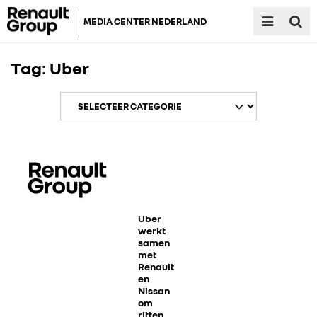
MEDIA CENTER NEDERLAND
Tag:
Uber
RENAULT GROUP
RENAULT
Uber
werkt
samen
met
DACIA
Renault
en
Nissan
ALPINE
om
ritten