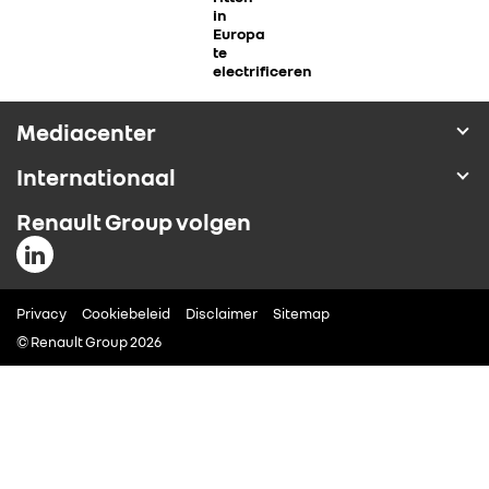
in
ALLIANCE
Europa
te
electrificeren
FOTO’S & VIDEO’S
Mediacenter
IN DE MEDIA
Internationaal
Renault Group volgen
CONTACT
Privacy
Cookiebeleid
Disclaimer
Sitemap
© Renault Group 2026